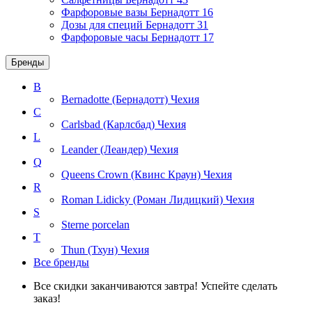
Фарфоровые вазы Бернадотт
16
Дозы для специй Бернадотт
31
Фарфоровые часы Бернадотт
17
Бренды
B
Bernadotte (Бернадотт)
Чехия
C
Carlsbad (Карлсбад)
Чехия
L
Leander (Леандер)
Чехия
Q
Queens Crown (Квинс Краун)
Чехия
R
Roman Lidicky (Роман Лидицкий)
Чехия
S
Sterne porcelan
T
Thun (Тхун)
Чехия
Все бренды
Все скидки заканчиваются завтра! Успейте сделать
заказ!