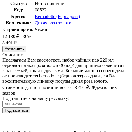
Статус:
Нет в наличии
Код:
08522
Бренд:
Bernadotte (Бернадотт)
Коллекция:
Дикая роза золото
Страна пр-ва:
Чехия
12 130
₽
–30%
8 491
₽
Уведомить
Описание
Предлагаем Вам рассмотреть набор чайных пар 220 мл
бернадотт дикая роза золото (6 пар) для приятного чаепития
как с семьей, так и с друзьями. Большие мастера своего дела
от производителя bernadotte (бернадотт) создали для Вас
восхитительную линейку посуды дикая роза золото.
Стоимость данной позиции всего - 8 491
₽
. Ждем ваших
заявок.
Подпишитесь на нашу рассылку!
Подписаться