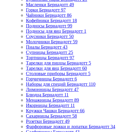
Масленки Бернадотт
49
Горки Бернадотт
97
Чайники Бернадотт
86
Кофейники Бернадотт
18
Подносы Бернадотт
99
Подносы для яиц Бернадотт
1
Соусники Бернадотт
50
Молочники Бернадотт
59
Пиалы Бернадотт
43
Супницы Бернадотт
25
Тортницы Бернадотт
97
Тарелки для пиццы Бернадотт
5
Тарелки для яиц Бернадотт
60
Столовые приборы Бернадотт
5
Горчичницы Бернадотт
6
Наборы для специй Бернадотт
110
Лимонницы Бернадотт
47
Блюдца Бернадотт
11
Менажницы Бернадотт
89
Икорницы Бернадотт
11
Кружки Чашки Бернадотт
66
Сахарницы Бернадотт
58
Розетки Бернадотт
49
Фарфоровые ложки и лопатки Бернадотт
34
Салфетницы Бернадотт
43