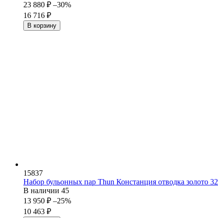
23 880
₽
–30%
16 716
₽
В корзину
15837
Набор бульонных пар Thun Констанция отводка золото 32
В наличии
45
13 950
₽
–25%
10 463
₽