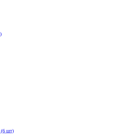
)
(6 шт)