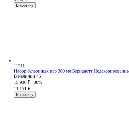
В корзину
11211
Набор бульонных пар 360 мл Бернадотт Недекорированны
В наличии
45
15 930
₽
–30%
11 151
₽
В корзину