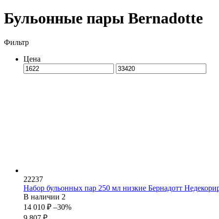
Бульонные пары Bernadotte
Фильтр
Цена
22237
Набор бульонных пар 250 мл низкие Бернадотт Недекори
В наличии
2
14 010
₽
–30%
9 807
₽