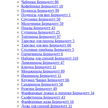
Чайники Бернадотт
86
Кофейники Бернадотт
18
Подносы Бернадотт
99
Подносы для яиц Бернадотт
1
Соусники Бернадотт
50
Молочники Бернадотт
59
Пиалы Бернадотт
43
Супницы Бернадотт
25
Тортницы Бернадотт
97
Тарелки для пиццы Бернадотт
5
Тарелки для яиц Бернадотт
60
Столовые приборы Бернадотт
5
Горчичницы Бернадотт
6
Наборы для специй Бернадотт
110
Лимонницы Бернадотт
47
Блюдца Бернадотт
11
Менажницы Бернадотт
89
Икорницы Бернадотт
11
Кружки Чашки Бернадотт
66
Сахарницы Бернадотт
58
Розетки Бернадотт
49
Фарфоровые ложки и лопатки Бернадотт
34
Салфетницы Бернадотт
43
Фарфоровые вазы Бернадотт
16
Дозы для специй Бернадотт
31