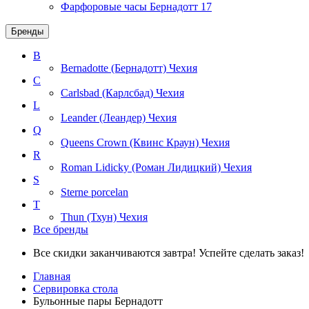
Фарфоровые часы Бернадотт
17
Бренды
B
Bernadotte (Бернадотт)
Чехия
C
Carlsbad (Карлсбад)
Чехия
L
Leander (Леандер)
Чехия
Q
Queens Crown (Квинс Краун)
Чехия
R
Roman Lidicky (Роман Лидицкий)
Чехия
S
Sterne porcelan
T
Thun (Тхун)
Чехия
Все бренды
Все скидки заканчиваются завтра! Успейте сделать заказ!
Главная
Сервировка стола
Бульонные пары Бернадотт