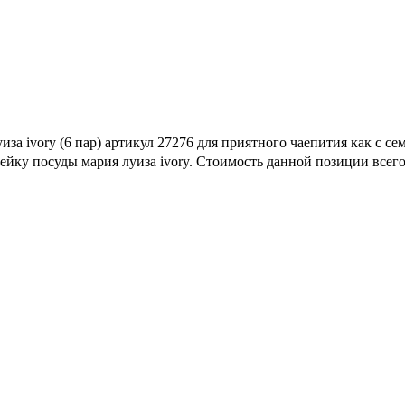
а ivory (6 пар) артикул 27276 для приятного чаепития как с сем
ейку посуды мария луиза ivory. Стоимость данной позиции всего