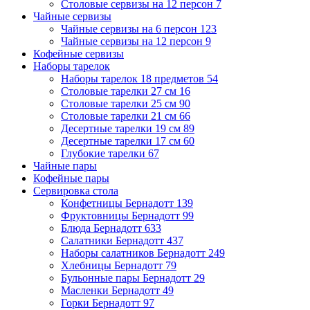
Столовые сервизы на 12 персон
7
Чайные сервизы
Чайные сервизы на 6 персон
123
Чайные сервизы на 12 персон
9
Кофейные сервизы
Наборы тарелок
Наборы тарелок 18 предметов
54
Столовые тарелки 27 см
16
Столовые тарелки 25 см
90
Столовые тарелки 21 см
66
Десертные тарелки 19 см
89
Десертные тарелки 17 см
60
Глубокие тарелки
67
Чайные пары
Кофейные пары
Сервировка стола
Конфетницы Бернадотт
139
Фруктовницы Бернадотт
99
Блюда Бернадотт
633
Салатники Бернадотт
437
Наборы салатников Бернадотт
249
Хлебницы Бернадотт
79
Бульонные пары Бернадотт
29
Масленки Бернадотт
49
Горки Бернадотт
97