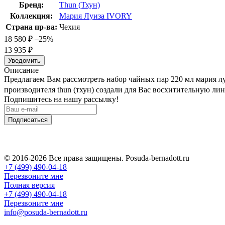
Бренд:
Thun (Тхун)
Коллекция:
Мария Луиза IVORY
Страна пр-ва:
Чехия
18 580
₽
–25%
13 935
₽
Уведомить
Описание
Предлагаем Вам рассмотреть набор чайных пар 220 мл мария луиз
производителя thun (тхун) создали для Вас восхитительную лин
Подпишитесь на нашу рассылку!
Подписаться
© 2016-2026 Все права защищены. Posuda-bernadott.ru
+7 (499) 490-04-18
Перезвоните мне
Полная версия
+7 (499) 490-04-18
Перезвоните мне
info@posuda-bernadott.ru