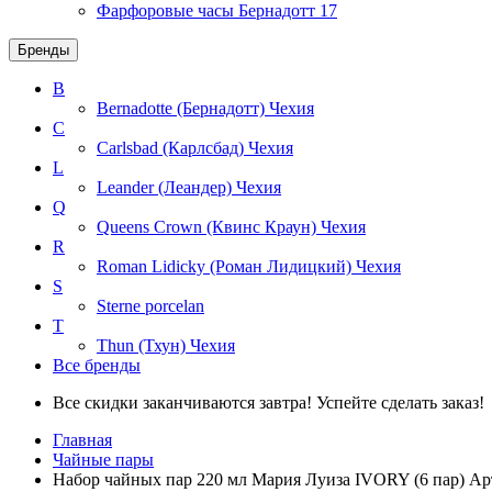
Фарфоровые часы Бернадотт
17
Бренды
B
Bernadotte (Бернадотт)
Чехия
C
Carlsbad (Карлсбад)
Чехия
L
Leander (Леандер)
Чехия
Q
Queens Crown (Квинс Краун)
Чехия
R
Roman Lidicky (Роман Лидицкий)
Чехия
S
Sterne porcelan
T
Thun (Тхун)
Чехия
Все бренды
Все скидки заканчиваются завтра! Успейте сделать заказ!
Главная
Чайные пары
Набор чайных пар 220 мл Мария Луиза IVORY (6 пар) Ар