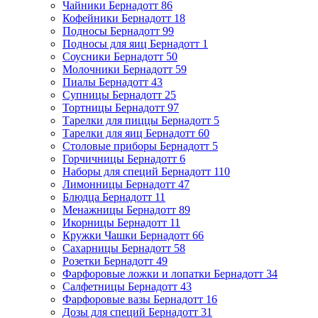
Чайники Бернадотт
86
Кофейники Бернадотт
18
Подносы Бернадотт
99
Подносы для яиц Бернадотт
1
Соусники Бернадотт
50
Молочники Бернадотт
59
Пиалы Бернадотт
43
Супницы Бернадотт
25
Тортницы Бернадотт
97
Тарелки для пиццы Бернадотт
5
Тарелки для яиц Бернадотт
60
Столовые приборы Бернадотт
5
Горчичницы Бернадотт
6
Наборы для специй Бернадотт
110
Лимонницы Бернадотт
47
Блюдца Бернадотт
11
Менажницы Бернадотт
89
Икорницы Бернадотт
11
Кружки Чашки Бернадотт
66
Сахарницы Бернадотт
58
Розетки Бернадотт
49
Фарфоровые ложки и лопатки Бернадотт
34
Салфетницы Бернадотт
43
Фарфоровые вазы Бернадотт
16
Дозы для специй Бернадотт
31