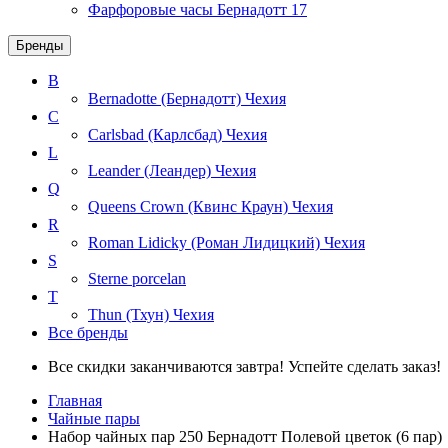
Фарфоровые часы Бернадотт
17
Бренды
B
Bernadotte (Бернадотт)
Чехия
C
Carlsbad (Карлсбад)
Чехия
L
Leander (Леандер)
Чехия
Q
Queens Crown (Квинс Краун)
Чехия
R
Roman Lidicky (Роман Лидицкий)
Чехия
S
Sterne porcelan
T
Thun (Тхун)
Чехия
Все бренды
Все скидки заканчиваются завтра! Успейте сделать заказ!
Главная
Чайные пары
Набор чайных пар 250 Бернадотт Полевой цветок (6 пар)