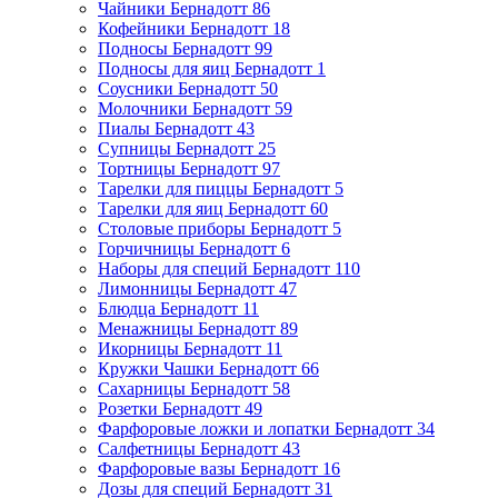
Чайники Бернадотт
86
Кофейники Бернадотт
18
Подносы Бернадотт
99
Подносы для яиц Бернадотт
1
Соусники Бернадотт
50
Молочники Бернадотт
59
Пиалы Бернадотт
43
Супницы Бернадотт
25
Тортницы Бернадотт
97
Тарелки для пиццы Бернадотт
5
Тарелки для яиц Бернадотт
60
Столовые приборы Бернадотт
5
Горчичницы Бернадотт
6
Наборы для специй Бернадотт
110
Лимонницы Бернадотт
47
Блюдца Бернадотт
11
Менажницы Бернадотт
89
Икорницы Бернадотт
11
Кружки Чашки Бернадотт
66
Сахарницы Бернадотт
58
Розетки Бернадотт
49
Фарфоровые ложки и лопатки Бернадотт
34
Салфетницы Бернадотт
43
Фарфоровые вазы Бернадотт
16
Дозы для специй Бернадотт
31