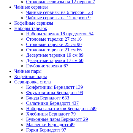
Столовые сервизы на 12 персон
7
Чайные сервизы
Чайные сервизы на 6 персон
123
Чайные сервизы на 12 персон
9
Кофейные сервизы
Наборы тарелок
Наборы тарелок 18 предметов
54
Столовые тарелки 27 см
16
Столовые тарелки 25 см
90
Столовые тарелки 21 см
66
Десертные тарелки 19 см
89
Десертные тарелки 17 см
60
Глубокие тарелки
67
Чайные пары
Кофейные пары
Сервировка стола
Конфетницы Бернадотт
139
Фруктовницы Бернадотт
99
Блюда Бернадотт
633
Салатники Бернадотт
437
Наборы салатников Бернадотт
249
Хлебницы Бернадотт
79
Бульонные пары Бернадотт
29
Масленки Бернадотт
49
Горки Бернадотт
97