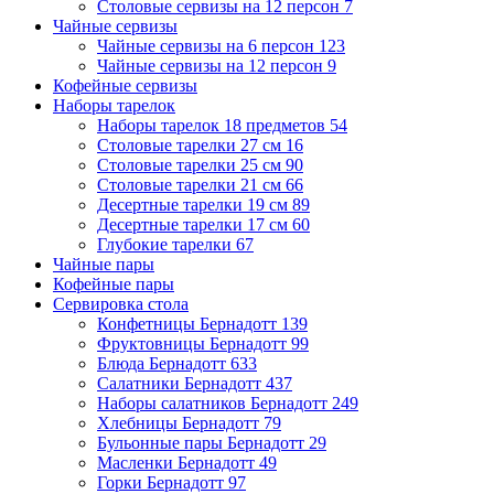
Столовые сервизы на 12 персон
7
Чайные сервизы
Чайные сервизы на 6 персон
123
Чайные сервизы на 12 персон
9
Кофейные сервизы
Наборы тарелок
Наборы тарелок 18 предметов
54
Столовые тарелки 27 см
16
Столовые тарелки 25 см
90
Столовые тарелки 21 см
66
Десертные тарелки 19 см
89
Десертные тарелки 17 см
60
Глубокие тарелки
67
Чайные пары
Кофейные пары
Сервировка стола
Конфетницы Бернадотт
139
Фруктовницы Бернадотт
99
Блюда Бернадотт
633
Салатники Бернадотт
437
Наборы салатников Бернадотт
249
Хлебницы Бернадотт
79
Бульонные пары Бернадотт
29
Масленки Бернадотт
49
Горки Бернадотт
97