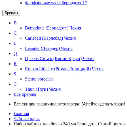
Фарфоровые часы Бернадотт
17
Бренды
B
Bernadotte (Бернадотт)
Чехия
C
Carlsbad (Карлсбад)
Чехия
L
Leander (Леандер)
Чехия
Q
Queens Crown (Квинс Краун)
Чехия
R
Roman Lidicky (Роман Лидицкий)
Чехия
S
Sterne porcelan
T
Thun (Тхун)
Чехия
Все бренды
Все скидки заканчиваются завтра! Успейте сделать заказ!
Главная
Чайные пары
Набор чайных пар бочка 240 мл Бернадотт Синий цветок 