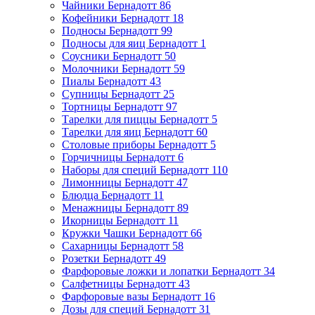
Чайники Бернадотт
86
Кофейники Бернадотт
18
Подносы Бернадотт
99
Подносы для яиц Бернадотт
1
Соусники Бернадотт
50
Молочники Бернадотт
59
Пиалы Бернадотт
43
Супницы Бернадотт
25
Тортницы Бернадотт
97
Тарелки для пиццы Бернадотт
5
Тарелки для яиц Бернадотт
60
Столовые приборы Бернадотт
5
Горчичницы Бернадотт
6
Наборы для специй Бернадотт
110
Лимонницы Бернадотт
47
Блюдца Бернадотт
11
Менажницы Бернадотт
89
Икорницы Бернадотт
11
Кружки Чашки Бернадотт
66
Сахарницы Бернадотт
58
Розетки Бернадотт
49
Фарфоровые ложки и лопатки Бернадотт
34
Салфетницы Бернадотт
43
Фарфоровые вазы Бернадотт
16
Дозы для специй Бернадотт
31