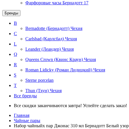
Фарфоровые часы Бернадотт
17
Бренды
B
Bernadotte (Бернадотт)
Чехия
C
Carlsbad (Карлсбад)
Чехия
L
Leander (Леандер)
Чехия
Q
Queens Crown (Квинс Краун)
Чехия
R
Roman Lidicky (Роман Лидицкий)
Чехия
S
Sterne porcelan
T
Thun (Тхун)
Чехия
Все бренды
Все скидки заканчиваются завтра! Успейте сделать заказ!
Главная
Чайные пары
Набор чайныйх пар Джонас 310 мл Бернадотт Белый узор 