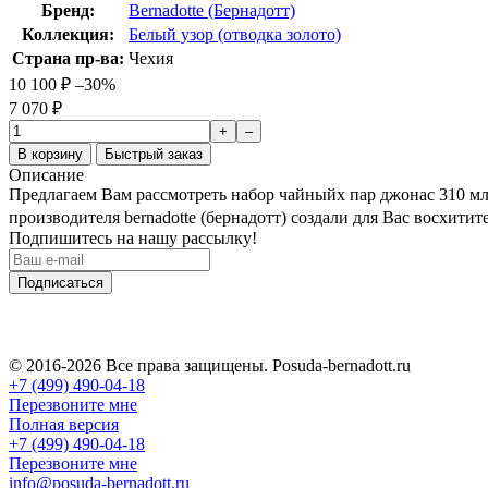
Бренд:
Bernadotte (Бернадотт)
Коллекция:
Белый узор (отводка золото)
Страна пр-ва:
Чехия
10 100
₽
–30%
7 070
₽
+
–
В корзину
Быстрый заказ
Описание
Предлагаем Вам рассмотреть набор чайныйх пар джонас 310 мл б
производителя bernadotte (бернадотт) создали для Вас восхити
Подпишитесь на нашу рассылку!
Подписаться
© 2016-2026 Все права защищены. Posuda-bernadott.ru
+7 (499) 490-04-18
Перезвоните мне
Полная версия
+7 (499) 490-04-18
Перезвоните мне
info@posuda-bernadott.ru