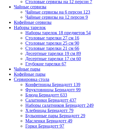
Столовые сервизы на 12 персон
7
Чайные сервизы
Чайные сервизы на 6 персон
123
Чайные сервизы на 12 персон
9
Кофейные сервизы
Наборы тарелок
Наборы тарелок 18 предметов
54
Столовые тарелки 27 см
16
Столовые тарелки 25 см
90
Столовые тарелки 21 см
66
Десертные тарелки 19 см
89
Десертные тарелки 17 см
60
Глубокие тарелки
67
Чайные пары
Кофейные пары
Сервировка стола
Конфетницы Бернадотт
139
Фруктовницы Бернадотт
99
Блюда Бернадотт
633
Салатники Бернадотт
437
Наборы салатников Бернадотт
249
Хлебницы Бернадотт
79
Бульонные пары Бернадотт
29
Масленки Бернадотт
49
Горки Бернадотт
97