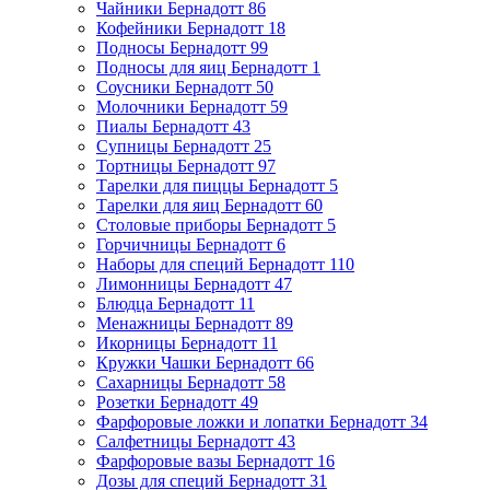
Чайники Бернадотт
86
Кофейники Бернадотт
18
Подносы Бернадотт
99
Подносы для яиц Бернадотт
1
Соусники Бернадотт
50
Молочники Бернадотт
59
Пиалы Бернадотт
43
Супницы Бернадотт
25
Тортницы Бернадотт
97
Тарелки для пиццы Бернадотт
5
Тарелки для яиц Бернадотт
60
Столовые приборы Бернадотт
5
Горчичницы Бернадотт
6
Наборы для специй Бернадотт
110
Лимонницы Бернадотт
47
Блюдца Бернадотт
11
Менажницы Бернадотт
89
Икорницы Бернадотт
11
Кружки Чашки Бернадотт
66
Сахарницы Бернадотт
58
Розетки Бернадотт
49
Фарфоровые ложки и лопатки Бернадотт
34
Салфетницы Бернадотт
43
Фарфоровые вазы Бернадотт
16
Дозы для специй Бернадотт
31