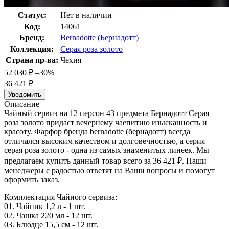
Статус:
Нет в наличии
Код:
14061
Бренд:
Bernadotte (Бернадотт)
Коллекция:
Серая роза золото
Страна пр-ва:
Чехия
52 030
₽
–30%
36 421
₽
Уведомить
Описание
Чайный сервиз на 12 персон 43 предмета Бернадотт Серая
роза золото придаст вечернему чаепитию изысканность и
красоту. Фарфор бренда bernadotte (бернадотт) всегда
отличался высоким качеством и долговечностью, а серия
серая роза золото - одна из самых знаменитых линеек. Мы
предлагаем купить данный товар всего за 36 421
₽
. Наши
менеджеры с радостью ответят на Ваши вопросы и помогут
оформить заказ.
Комплектация Чайного сервиза:
01. Чайник 1,2 л - 1 шт.
02. Чашка 220 мл - 12 шт.
03. Блюдце 15,5 см - 12 шт.