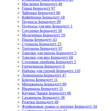
Масленки Бернадотт
49
Горки Бернадотт
97
Чайники Бернадотт
86
Кофейники Бернадотт
18
Подносы Бернадотт
99
Подносы для яиц Бернадотт
1
Соусники Бернадотт
50
Молочники Бернадотт
59
Пиалы Бернадотт
43
Супницы Бернадотт
25
Тортницы Бернадотт
97
Тарелки для пиццы Бернадотт
5
Тарелки для яиц Бернадотт
60
Столовые приборы Бернадотт
5
Горчичницы Бернадотт
6
Наборы для специй Бернадотт
110
Лимонницы Бернадотт
47
Блюдца Бернадотт
11
Менажницы Бернадотт
89
Икорницы Бернадотт
11
Кружки Чашки Бернадотт
66
Сахарницы Бернадотт
58
Розетки Бернадотт
49
Фарфоровые ложки и лопатки Бернадотт
34
Салфетницы Бернадотт
43