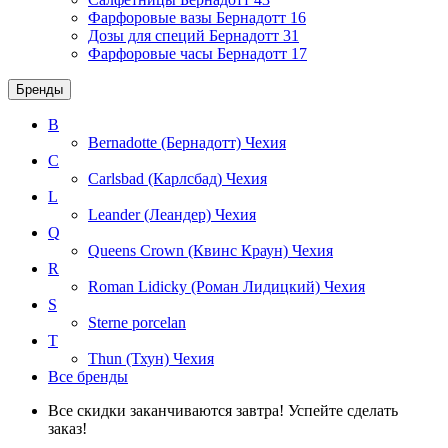
Фарфоровые вазы Бернадотт
16
Дозы для специй Бернадотт
31
Фарфоровые часы Бернадотт
17
Бренды
B
Bernadotte (Бернадотт)
Чехия
C
Carlsbad (Карлсбад)
Чехия
L
Leander (Леандер)
Чехия
Q
Queens Crown (Квинс Краун)
Чехия
R
Roman Lidicky (Роман Лидицкий)
Чехия
S
Sterne porcelan
T
Thun (Тхун)
Чехия
Все бренды
Все скидки заканчиваются завтра! Успейте сделать
заказ!