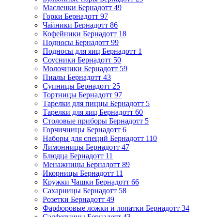
Масленки Бернадотт
49
Горки Бернадотт
97
Чайники Бернадотт
86
Кофейники Бернадотт
18
Подносы Бернадотт
99
Подносы для яиц Бернадотт
1
Соусники Бернадотт
50
Молочники Бернадотт
59
Пиалы Бернадотт
43
Супницы Бернадотт
25
Тортницы Бернадотт
97
Тарелки для пиццы Бернадотт
5
Тарелки для яиц Бернадотт
60
Столовые приборы Бернадотт
5
Горчичницы Бернадотт
6
Наборы для специй Бернадотт
110
Лимонницы Бернадотт
47
Блюдца Бернадотт
11
Менажницы Бернадотт
89
Икорницы Бернадотт
11
Кружки Чашки Бернадотт
66
Сахарницы Бернадотт
58
Розетки Бернадотт
49
Фарфоровые ложки и лопатки Бернадотт
34
Салфетницы Бернадотт
43