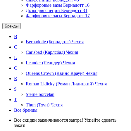
Фарфоровые вазы Бернадотт
16
Дозы для специй Бернадотт
31
Фарфоровые часы Бернадотт
17
Бренды
B
Bernadotte (Бернадотт)
Чехия
C
Carlsbad (Карлсбад)
Чехия
L
Leander (Леандер)
Чехия
Q
Queens Crown (Квинс Краун)
Чехия
R
Roman Lidicky (Роман Лидицкий)
Чехия
S
Sterne porcelan
T
Thun (Тхун)
Чехия
Все бренды
Все скидки заканчиваются завтра! Успейте сделать
заказ!