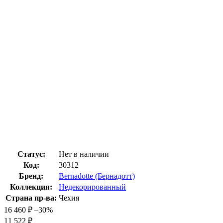
Статус:
Нет в наличии
Код:
30312
Бренд:
Bernadotte (Бернадотт)
Коллекция:
Недекорированный
Страна пр-ва:
Чехия
16 460
₽
–30%
11 522
₽