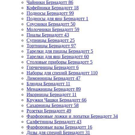
Чайники Бернадотт
86
Кофейники Бернадотт
18
Подносы Бернадотт
99
Подносы для яиц Бернадотт
1
Соусники Бернадотт
50
Молочники Бернадотт
59
Пиалы Бернадотт
43
Супницы Бернадотт
25
Тортницы Бернадотт
97
Тарелки для пиццы Бернадотт
5
Тарелки для яиц Бернадотт
60
Столовые приборы Бернадотт
5
Горчичницы Бернадотт
6
Наборы для специй Бернадотт
110
Лимонницы Бернадотт
47
Блюдца Бернадотт
11
Менажницы Бернадотт
89
Икорницы Бернадотт
11
Кружки Чашки Бернадотт
66
Сахарницы Бернадотт
58
Розетки Бернадотт
49
Фарфоровые ложки и лопатки Бернадотт
34
Салфетницы Бернадотт
43
Фарфоровые вазы Бернадотт
16
Дозы для специй Бернадотт
31