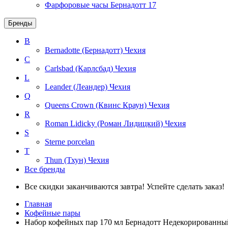
Фарфоровые часы Бернадотт
17
Бренды
B
Bernadotte (Бернадотт)
Чехия
C
Carlsbad (Карлсбад)
Чехия
L
Leander (Леандер)
Чехия
Q
Queens Crown (Квинс Краун)
Чехия
R
Roman Lidicky (Роман Лидицкий)
Чехия
S
Sterne porcelan
T
Thun (Тхун)
Чехия
Все бренды
Все скидки заканчиваются завтра! Успейте сделать заказ!
Главная
Кофейные пары
Набор кофейных пар 170 мл Бернадотт Недекорированный