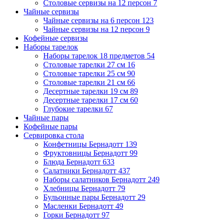
Столовые сервизы на 12 персон
7
Чайные сервизы
Чайные сервизы на 6 персон
123
Чайные сервизы на 12 персон
9
Кофейные сервизы
Наборы тарелок
Наборы тарелок 18 предметов
54
Столовые тарелки 27 см
16
Столовые тарелки 25 см
90
Столовые тарелки 21 см
66
Десертные тарелки 19 см
89
Десертные тарелки 17 см
60
Глубокие тарелки
67
Чайные пары
Кофейные пары
Сервировка стола
Конфетницы Бернадотт
139
Фруктовницы Бернадотт
99
Блюда Бернадотт
633
Салатники Бернадотт
437
Наборы салатников Бернадотт
249
Хлебницы Бернадотт
79
Бульонные пары Бернадотт
29
Масленки Бернадотт
49
Горки Бернадотт
97