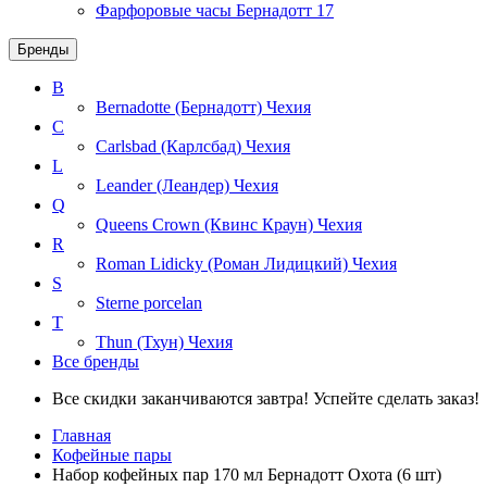
Фарфоровые часы Бернадотт
17
Бренды
B
Bernadotte (Бернадотт)
Чехия
C
Carlsbad (Карлсбад)
Чехия
L
Leander (Леандер)
Чехия
Q
Queens Crown (Квинс Краун)
Чехия
R
Roman Lidicky (Роман Лидицкий)
Чехия
S
Sterne porcelan
T
Thun (Тхун)
Чехия
Все бренды
Все скидки заканчиваются завтра! Успейте сделать заказ!
Главная
Кофейные пары
Набор кофейных пар 170 мл Бернадотт Охота (6 шт)