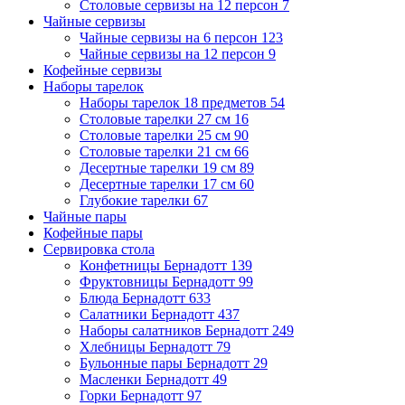
Столовые сервизы на 12 персон
7
Чайные сервизы
Чайные сервизы на 6 персон
123
Чайные сервизы на 12 персон
9
Кофейные сервизы
Наборы тарелок
Наборы тарелок 18 предметов
54
Столовые тарелки 27 см
16
Столовые тарелки 25 см
90
Столовые тарелки 21 см
66
Десертные тарелки 19 см
89
Десертные тарелки 17 см
60
Глубокие тарелки
67
Чайные пары
Кофейные пары
Сервировка стола
Конфетницы Бернадотт
139
Фруктовницы Бернадотт
99
Блюда Бернадотт
633
Салатники Бернадотт
437
Наборы салатников Бернадотт
249
Хлебницы Бернадотт
79
Бульонные пары Бернадотт
29
Масленки Бернадотт
49
Горки Бернадотт
97