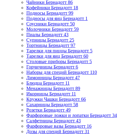
Чайники Бернадотт
86
Кофейники Бернадотт
18
Подносы Бернадотт
99
Подносы для яиц Бернадотт
1
Соусники Бернадотт
50
Молочники Бернадотт
59
Пиалы Бернадотт
43
Супницы Бернадотт
25
Тортницы Бернадотт
97
Тарелки для пиццы Бернадотт
5
Тарелки для яиц Бернадотт
60
Столовые приборы Бернадотт
5
Горчичницы Бернадотт
6
Наборы для специй Бернадотт
110
Лимонницы Бернадотт
47
Блюдца Бернадотт
11
Менажницы Бернадотт
89
Икорницы Бернадотт
11
Кружки Чашки Бернадотт
66
Сахарницы Бернадотт
58
Розетки Бернадотт
49
Фарфоровые ложки и лопатки Бернадотт
34
Салфетницы Бернадотт
43
Фарфоровые вазы Бернадотт
16
Дозы для специй Бернадотт
31