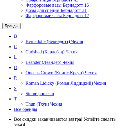
Фарфоровые вазы Бернадотт
16
Дозы для специй Бернадотт
31
Фарфоровые часы Бернадотт
17
Бренды
B
Bernadotte (Бернадотт)
Чехия
C
Carlsbad (Карлсбад)
Чехия
L
Leander (Леандер)
Чехия
Q
Queens Crown (Квинс Краун)
Чехия
R
Roman Lidicky (Роман Лидицкий)
Чехия
S
Sterne porcelan
T
Thun (Тхун)
Чехия
Все бренды
Все скидки заканчиваются завтра! Успейте сделать
заказ!