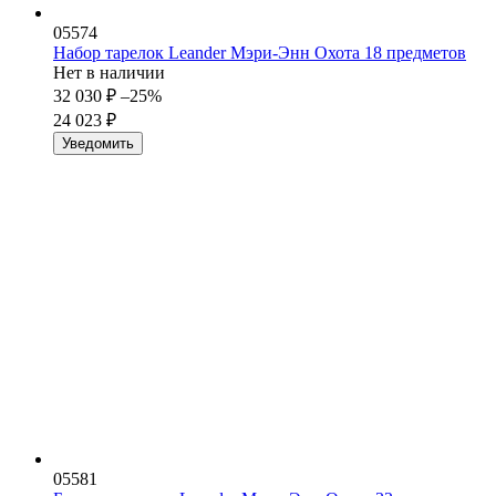
05574
Набор тарелок Leander Мэри-Энн Охота 18 предметов
Нет в наличии
32 030
₽
–25%
24 023
₽
Уведомить
05581