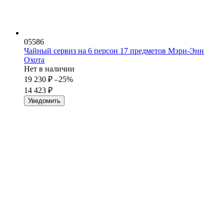
05586
Чайный сервиз на 6 персон 17 предметов Мэри-Энн
Охота
Нет в наличии
19 230
₽
–25%
14 423
₽
Уведомить