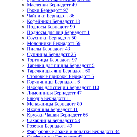
Масленки Бернадотт
49
Горки Бернадотт
97
Чайники Бернадотт
86
Кофейники Бернадотт
18
Подносы Бернадотт
99
Подносы для яиц Бернадотт
1
Соусники Бернадотт
50
Молочники Бернадотт
59
Пиалы Бернадотт
43
Супницы Бернадотт
25
Тортницы Бернадотт
97
Тарелки для пиццы Бернадотт
5
Тарелки для яиц Бернадотт
60
Столовые приборы Бернадотт
5
Горчичницы Бернадотт
6
Наборы для специй Бернадотт
110
Лимонницы Бернадотт
47
Блюдца Бернадотт
11
Менажницы Бернадотт
89
Икорницы Бернадотт
11
Кружки Чашки Бернадотт
66
Сахарницы Бернадотт
58
Розетки Бернадотт
49
Фарфоровые ложки и лопатки Бернадотт
34
Салфетницы Бернадотт
43