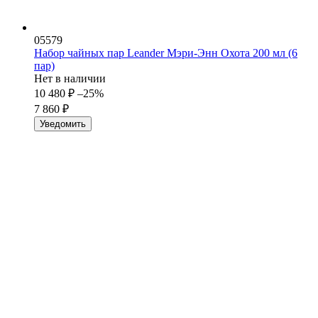
05579
Набор чайных пар Leander Мэри-Энн Охота 200 мл (6
пар)
Нет в наличии
10 480
₽
–25%
7 860
₽
Уведомить