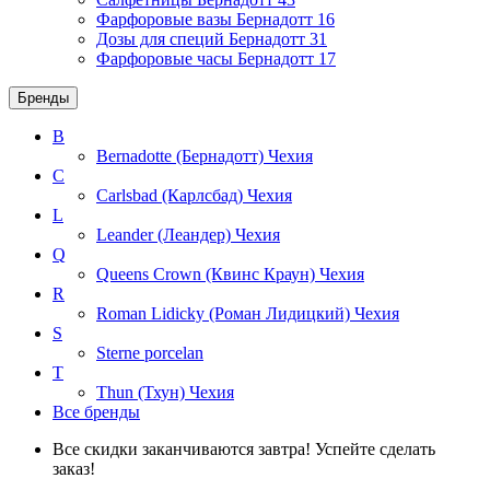
Фарфоровые вазы Бернадотт
16
Дозы для специй Бернадотт
31
Фарфоровые часы Бернадотт
17
Бренды
B
Bernadotte (Бернадотт)
Чехия
C
Carlsbad (Карлсбад)
Чехия
L
Leander (Леандер)
Чехия
Q
Queens Crown (Квинс Краун)
Чехия
R
Roman Lidicky (Роман Лидицкий)
Чехия
S
Sterne porcelan
T
Thun (Тхун)
Чехия
Все бренды
Все скидки заканчиваются завтра! Успейте сделать
заказ!