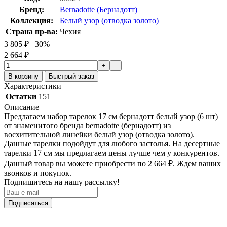
Бренд:
Bernadotte (Бернадотт)
Коллекция:
Белый узор (отводка золото)
Страна пр-ва:
Чехия
3 805
₽
–30%
2 664
₽
+
–
В корзину
Быстрый заказ
Характеристики
Остатки
151
Описание
Предлагаем набор тарелок 17 см бернадотт белый узор (6 шт)
от знаменитого бренда bernadotte (бернадотт) из
восхитительной линейки белый узор (отводка золото).
Данные тарелки подойдут для любого застолья. На десертные
тарелки 17 см мы предлагаем цены лучше чем у конкурентов.
Данный товар вы можете приобрести по 2 664
₽
. Ждем ваших
звонков и покупок.
Подпишитесь на нашу рассылку!
Подписаться