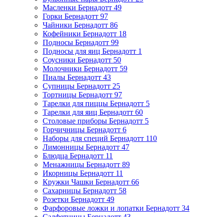
Масленки Бернадотт
49
Горки Бернадотт
97
Чайники Бернадотт
86
Кофейники Бернадотт
18
Подносы Бернадотт
99
Подносы для яиц Бернадотт
1
Соусники Бернадотт
50
Молочники Бернадотт
59
Пиалы Бернадотт
43
Супницы Бернадотт
25
Тортницы Бернадотт
97
Тарелки для пиццы Бернадотт
5
Тарелки для яиц Бернадотт
60
Столовые приборы Бернадотт
5
Горчичницы Бернадотт
6
Наборы для специй Бернадотт
110
Лимонницы Бернадотт
47
Блюдца Бернадотт
11
Менажницы Бернадотт
89
Икорницы Бернадотт
11
Кружки Чашки Бернадотт
66
Сахарницы Бернадотт
58
Розетки Бернадотт
49
Фарфоровые ложки и лопатки Бернадотт
34
Салфетницы Бернадотт
43