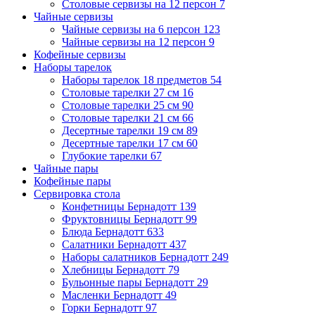
Столовые сервизы на 12 персон
7
Чайные сервизы
Чайные сервизы на 6 персон
123
Чайные сервизы на 12 персон
9
Кофейные сервизы
Наборы тарелок
Наборы тарелок 18 предметов
54
Столовые тарелки 27 см
16
Столовые тарелки 25 см
90
Столовые тарелки 21 см
66
Десертные тарелки 19 см
89
Десертные тарелки 17 см
60
Глубокие тарелки
67
Чайные пары
Кофейные пары
Сервировка стола
Конфетницы Бернадотт
139
Фруктовницы Бернадотт
99
Блюда Бернадотт
633
Салатники Бернадотт
437
Наборы салатников Бернадотт
249
Хлебницы Бернадотт
79
Бульонные пары Бернадотт
29
Масленки Бернадотт
49
Горки Бернадотт
97