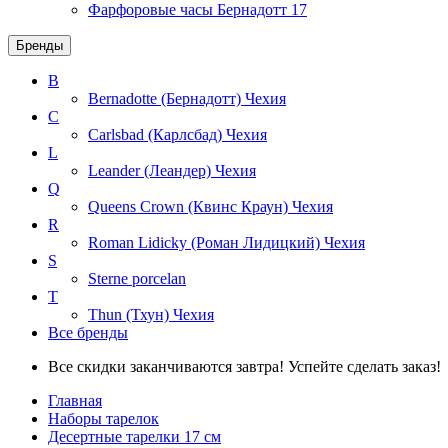
Фарфоровые часы Бернадотт
17
Бренды
B
Bernadotte (Бернадотт)
Чехия
C
Carlsbad (Карлсбад)
Чехия
L
Leander (Леандер)
Чехия
Q
Queens Crown (Квинс Краун)
Чехия
R
Roman Lidicky (Роман Лидицкий)
Чехия
S
Sterne porcelan
T
Thun (Тхун)
Чехия
Все бренды
Все скидки заканчиваются завтра! Успейте сделать заказ!
Главная
Наборы тарелок
Десертные тарелки 17 см