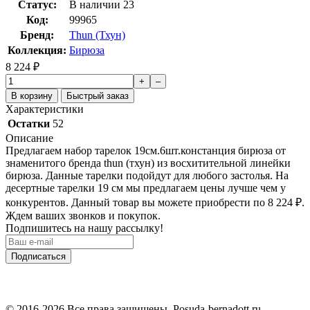
Статус:
В наличии
23
Код:
99965
Бренд:
Thun (Тхун)
Коллекция:
Бирюза
8 224
₽
+
–
В корзину
Быстрый заказ
Характеристики
Остатки
52
Описание
Предлагаем набор тарелок 19см.6шт.констанция бирюза от
знаменитого бренда thun (тхун) из восхитительной линейки
бирюза. Данные тарелки подойдут для любого застолья. На
десертные тарелки 19 см мы предлагаем цены лучше чем у
конкурентов. Данный товар вы можете приобрести по 8 224
₽
.
Ждем ваших звонков и покупок.
Подпишитесь на нашу рассылку!
Подписаться
© 2016-2026 Все права защищены. Posuda-bernadott.ru