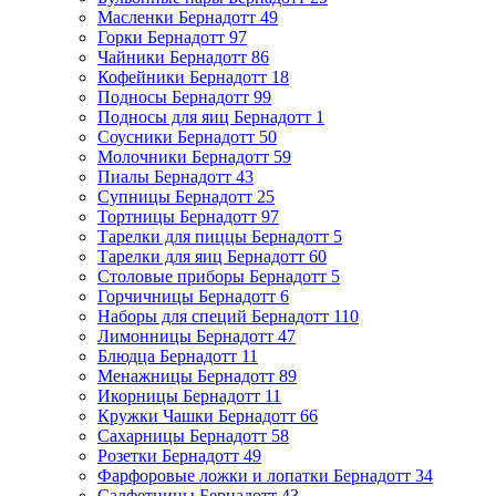
Масленки Бернадотт
49
Горки Бернадотт
97
Чайники Бернадотт
86
Кофейники Бернадотт
18
Подносы Бернадотт
99
Подносы для яиц Бернадотт
1
Соусники Бернадотт
50
Молочники Бернадотт
59
Пиалы Бернадотт
43
Супницы Бернадотт
25
Тортницы Бернадотт
97
Тарелки для пиццы Бернадотт
5
Тарелки для яиц Бернадотт
60
Столовые приборы Бернадотт
5
Горчичницы Бернадотт
6
Наборы для специй Бернадотт
110
Лимонницы Бернадотт
47
Блюдца Бернадотт
11
Менажницы Бернадотт
89
Икорницы Бернадотт
11
Кружки Чашки Бернадотт
66
Сахарницы Бернадотт
58
Розетки Бернадотт
49
Фарфоровые ложки и лопатки Бернадотт
34
Салфетницы Бернадотт
43