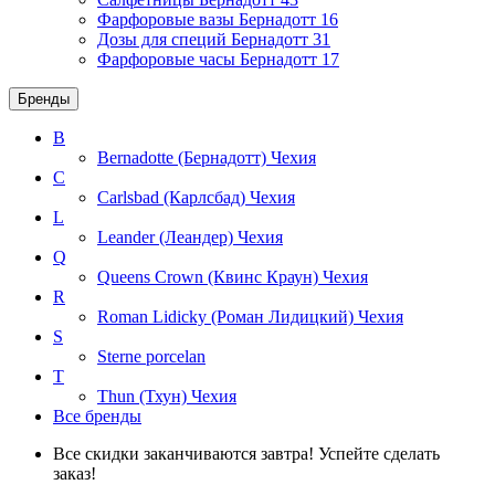
Фарфоровые вазы Бернадотт
16
Дозы для специй Бернадотт
31
Фарфоровые часы Бернадотт
17
Бренды
B
Bernadotte (Бернадотт)
Чехия
C
Carlsbad (Карлсбад)
Чехия
L
Leander (Леандер)
Чехия
Q
Queens Crown (Квинс Краун)
Чехия
R
Roman Lidicky (Роман Лидицкий)
Чехия
S
Sterne porcelan
T
Thun (Тхун)
Чехия
Все бренды
Все скидки заканчиваются завтра! Успейте сделать
заказ!