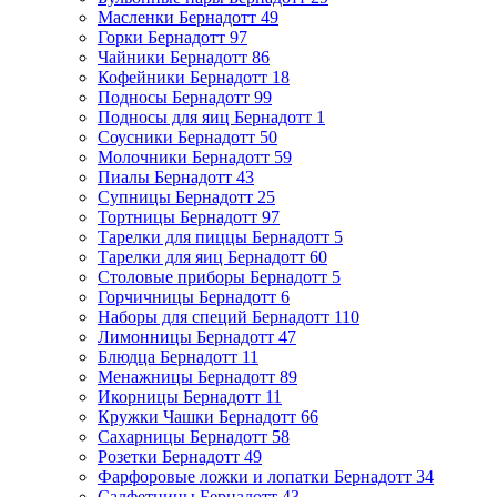
Масленки Бернадотт
49
Горки Бернадотт
97
Чайники Бернадотт
86
Кофейники Бернадотт
18
Подносы Бернадотт
99
Подносы для яиц Бернадотт
1
Соусники Бернадотт
50
Молочники Бернадотт
59
Пиалы Бернадотт
43
Супницы Бернадотт
25
Тортницы Бернадотт
97
Тарелки для пиццы Бернадотт
5
Тарелки для яиц Бернадотт
60
Столовые приборы Бернадотт
5
Горчичницы Бернадотт
6
Наборы для специй Бернадотт
110
Лимонницы Бернадотт
47
Блюдца Бернадотт
11
Менажницы Бернадотт
89
Икорницы Бернадотт
11
Кружки Чашки Бернадотт
66
Сахарницы Бернадотт
58
Розетки Бернадотт
49
Фарфоровые ложки и лопатки Бернадотт
34
Салфетницы Бернадотт
43