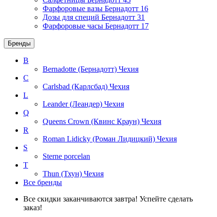
Фарфоровые вазы Бернадотт
16
Дозы для специй Бернадотт
31
Фарфоровые часы Бернадотт
17
Бренды
B
Bernadotte (Бернадотт)
Чехия
C
Carlsbad (Карлсбад)
Чехия
L
Leander (Леандер)
Чехия
Q
Queens Crown (Квинс Краун)
Чехия
R
Roman Lidicky (Роман Лидицкий)
Чехия
S
Sterne porcelan
T
Thun (Тхун)
Чехия
Все бренды
Все скидки заканчиваются завтра! Успейте сделать
заказ!