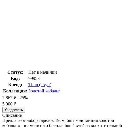
Статус:
Нет в наличии
Код:
99958
Бренд:
Thun (Тхун)
Коллекция:
Золотой кобальт
7 867
₽
–25%
5 900
₽
Уведомить
Описание
Предлагаем набор тарелок 19см. 6шт констанция золотой
кобальт от знаменитого бренда thun (тхун) из восхитительной