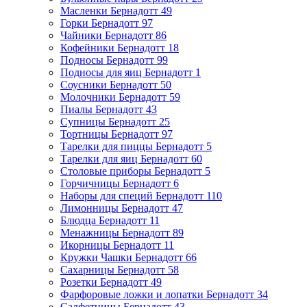
Масленки Бернадотт
49
Горки Бернадотт
97
Чайники Бернадотт
86
Кофейники Бернадотт
18
Подносы Бернадотт
99
Подносы для яиц Бернадотт
1
Соусники Бернадотт
50
Молочники Бернадотт
59
Пиалы Бернадотт
43
Супницы Бернадотт
25
Тортницы Бернадотт
97
Тарелки для пиццы Бернадотт
5
Тарелки для яиц Бернадотт
60
Столовые приборы Бернадотт
5
Горчичницы Бернадотт
6
Наборы для специй Бернадотт
110
Лимонницы Бернадотт
47
Блюдца Бернадотт
11
Менажницы Бернадотт
89
Икорницы Бернадотт
11
Кружки Чашки Бернадотт
66
Сахарницы Бернадотт
58
Розетки Бернадотт
49
Фарфоровые ложки и лопатки Бернадотт
34
Салфетницы Бернадотт
43