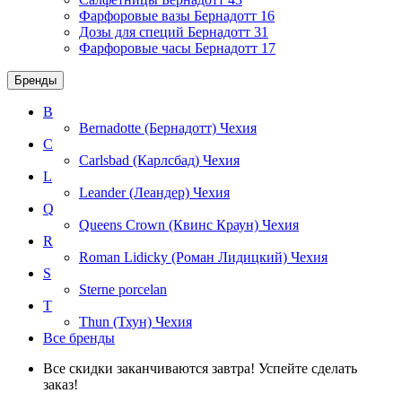
Фарфоровые вазы Бернадотт
16
Дозы для специй Бернадотт
31
Фарфоровые часы Бернадотт
17
Бренды
B
Bernadotte (Бернадотт)
Чехия
C
Carlsbad (Карлсбад)
Чехия
L
Leander (Леандер)
Чехия
Q
Queens Crown (Квинс Краун)
Чехия
R
Roman Lidicky (Роман Лидицкий)
Чехия
S
Sterne porcelan
T
Thun (Тхун)
Чехия
Все бренды
Все скидки заканчиваются завтра! Успейте сделать
заказ!