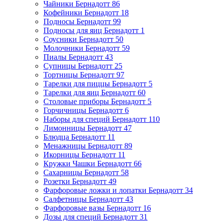
Чайники Бернадотт
86
Кофейники Бернадотт
18
Подносы Бернадотт
99
Подносы для яиц Бернадотт
1
Соусники Бернадотт
50
Молочники Бернадотт
59
Пиалы Бернадотт
43
Супницы Бернадотт
25
Тортницы Бернадотт
97
Тарелки для пиццы Бернадотт
5
Тарелки для яиц Бернадотт
60
Столовые приборы Бернадотт
5
Горчичницы Бернадотт
6
Наборы для специй Бернадотт
110
Лимонницы Бернадотт
47
Блюдца Бернадотт
11
Менажницы Бернадотт
89
Икорницы Бернадотт
11
Кружки Чашки Бернадотт
66
Сахарницы Бернадотт
58
Розетки Бернадотт
49
Фарфоровые ложки и лопатки Бернадотт
34
Салфетницы Бернадотт
43
Фарфоровые вазы Бернадотт
16
Дозы для специй Бернадотт
31