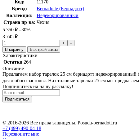
Код:
11170
Бренд:
Bernadotte (Бернадотт)
Коллекция:
Недекорированный
Страна пр-ва:
Чехия
5 350
₽
–30%
3 745
₽
+
–
В корзину
Быстрый заказ
Характеристики
Остатки
264
Описание
Предлагаем набор тарелок 25 см бернадотт недекорированный (
для любого застолья. На столовые тарелки 25 см мы предлагае
Подпишитесь на нашу рассылку!
Подписаться
© 2016-2026 Все права защищены. Posuda-bernadott.ru
+7 (499) 490-04-18
Перезвоните мне