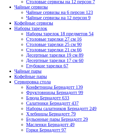
Столовые сервизы на 12 персон
7
Чайные сервизы
Чайные сервизы на 6 персон
123
Чайные сервизы на 12 персон
9
Кофейные сервизы
Наборы тарелок
Наборы тарелок 18 предметов
54
Столовые тарелки 27 см
16
Столовые тарелки 25 см
90
Столовые тарелки 21 см
66
Десертные тарелки 19 см
89
Десертные тарелки 17 см
60
Глубокие тарелки
67
Чайные пары
Кофейные пары
Сервировка стола
Конфетницы Бернадотт
139
Фруктовницы Бернадотт
99
Блюда Бернадотт
633
Салатники Бернадотт
437
Наборы салатников Бернадотт
249
Хлебницы Бернадотт
79
Бульонные пары Бернадотт
29
Масленки Бернадотт
49
Горки Бернадотт
97