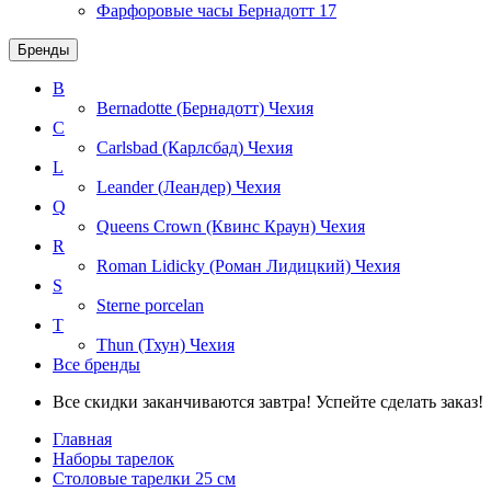
Фарфоровые часы Бернадотт
17
Бренды
B
Bernadotte (Бернадотт)
Чехия
C
Carlsbad (Карлсбад)
Чехия
L
Leander (Леандер)
Чехия
Q
Queens Crown (Квинс Краун)
Чехия
R
Roman Lidicky (Роман Лидицкий)
Чехия
S
Sterne porcelan
T
Thun (Тхун)
Чехия
Все бренды
Все скидки заканчиваются завтра! Успейте сделать заказ!
Главная
Наборы тарелок
Столовые тарелки 25 см