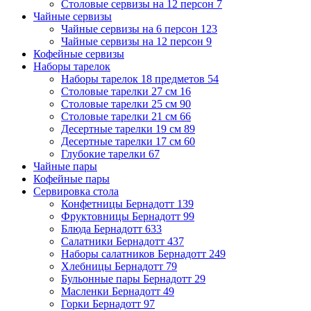
Столовые сервизы на 12 персон
7
Чайные сервизы
Чайные сервизы на 6 персон
123
Чайные сервизы на 12 персон
9
Кофейные сервизы
Наборы тарелок
Наборы тарелок 18 предметов
54
Столовые тарелки 27 см
16
Столовые тарелки 25 см
90
Столовые тарелки 21 см
66
Десертные тарелки 19 см
89
Десертные тарелки 17 см
60
Глубокие тарелки
67
Чайные пары
Кофейные пары
Сервировка стола
Конфетницы Бернадотт
139
Фруктовницы Бернадотт
99
Блюда Бернадотт
633
Салатники Бернадотт
437
Наборы салатников Бернадотт
249
Хлебницы Бернадотт
79
Бульонные пары Бернадотт
29
Масленки Бернадотт
49
Горки Бернадотт
97