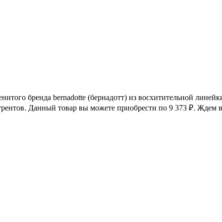
менитого бренда bernadotte (бернадотт) из восхитительной линей
урентов. Данный товар вы можете приобрести по 9 373
₽
. Ждем 