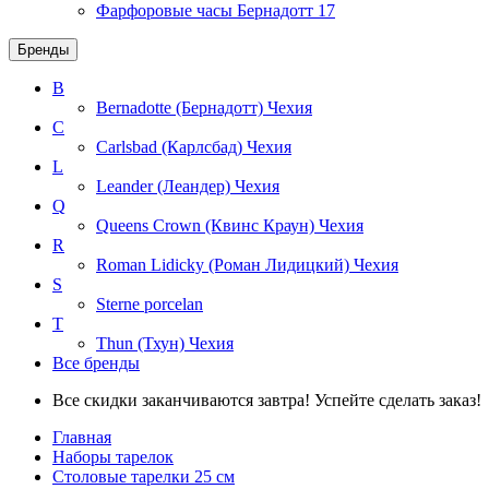
Фарфоровые часы Бернадотт
17
Бренды
B
Bernadotte (Бернадотт)
Чехия
C
Carlsbad (Карлсбад)
Чехия
L
Leander (Леандер)
Чехия
Q
Queens Crown (Квинс Краун)
Чехия
R
Roman Lidicky (Роман Лидицкий)
Чехия
S
Sterne porcelan
T
Thun (Тхун)
Чехия
Все бренды
Все скидки заканчиваются завтра! Успейте сделать заказ!
Главная
Наборы тарелок
Столовые тарелки 25 см