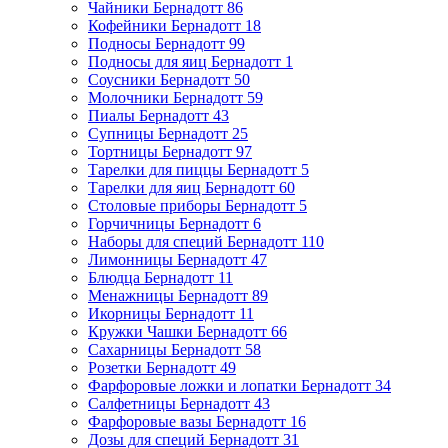
Чайники Бернадотт
86
Кофейники Бернадотт
18
Подносы Бернадотт
99
Подносы для яиц Бернадотт
1
Соусники Бернадотт
50
Молочники Бернадотт
59
Пиалы Бернадотт
43
Супницы Бернадотт
25
Тортницы Бернадотт
97
Тарелки для пиццы Бернадотт
5
Тарелки для яиц Бернадотт
60
Столовые приборы Бернадотт
5
Горчичницы Бернадотт
6
Наборы для специй Бернадотт
110
Лимонницы Бернадотт
47
Блюдца Бернадотт
11
Менажницы Бернадотт
89
Икорницы Бернадотт
11
Кружки Чашки Бернадотт
66
Сахарницы Бернадотт
58
Розетки Бернадотт
49
Фарфоровые ложки и лопатки Бернадотт
34
Салфетницы Бернадотт
43
Фарфоровые вазы Бернадотт
16
Дозы для специй Бернадотт
31