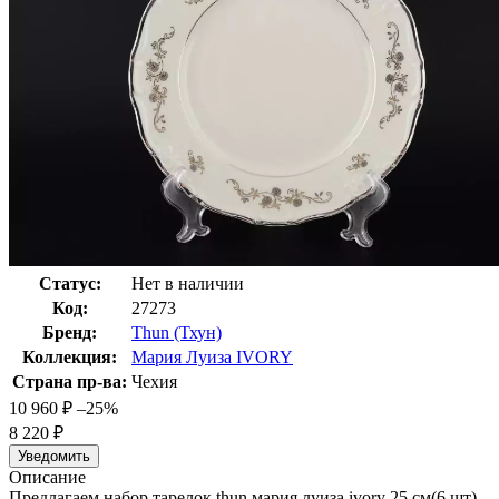
Статус:
Нет в наличии
Код:
27273
Бренд:
Thun (Тхун)
Коллекция:
Мария Луиза IVORY
Страна пр-ва:
Чехия
10 960
₽
–25%
8 220
₽
Уведомить
Описание
Предлагаем набор тарелок thun мария луиза ivory 25 см(6 шт)