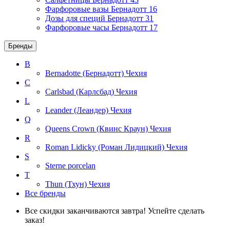
Фарфоровые вазы Бернадотт
16
Дозы для специй Бернадотт
31
Фарфоровые часы Бернадотт
17
Бренды
B
Bernadotte (Бернадотт)
Чехия
C
Carlsbad (Карлсбад)
Чехия
L
Leander (Леандер)
Чехия
Q
Queens Crown (Квинс Краун)
Чехия
R
Roman Lidicky (Роман Лидицкий)
Чехия
S
Sterne porcelan
T
Thun (Тхун)
Чехия
Все бренды
Все скидки заканчиваются завтра! Успейте сделать
заказ!