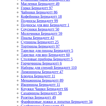
Масленки Бернадотт
49
Горки Бернадотт
97
Чайники Бернадотт
86
Кофейники Бернадотт
18
Подносы Бернадотт
99
Подносы для яиц Бернадотт
1
Соусники Бернадотт
50
Молочники Бернадотт
59
Пиалы Бернадотт
43
Супницы Бернадотт
25
Тортницы Бернадотт
97
Тарелки для пиццы Бернадотт
5
Тарелки для яиц Бернадотт
60
Столовые приборы Бернадотт
5
Горчичницы Бернадотт
6
Наборы для специй Бернадотт
110
Лимонницы Бернадотт
47
Блюдца Бернадотт
11
Менажницы Бернадотт
89
Икорницы Бернадотт
11
Кружки Чашки Бернадотт
66
Сахарницы Бернадотт
58
Розетки Бернадотт
49
Фарфоровые ложки и лопатки Бернадотт
34
Салфетницы Бернадотт
43