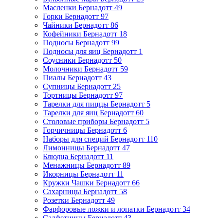
Масленки Бернадотт
49
Горки Бернадотт
97
Чайники Бернадотт
86
Кофейники Бернадотт
18
Подносы Бернадотт
99
Подносы для яиц Бернадотт
1
Соусники Бернадотт
50
Молочники Бернадотт
59
Пиалы Бернадотт
43
Супницы Бернадотт
25
Тортницы Бернадотт
97
Тарелки для пиццы Бернадотт
5
Тарелки для яиц Бернадотт
60
Столовые приборы Бернадотт
5
Горчичницы Бернадотт
6
Наборы для специй Бернадотт
110
Лимонницы Бернадотт
47
Блюдца Бернадотт
11
Менажницы Бернадотт
89
Икорницы Бернадотт
11
Кружки Чашки Бернадотт
66
Сахарницы Бернадотт
58
Розетки Бернадотт
49
Фарфоровые ложки и лопатки Бернадотт
34
Салфетницы Бернадотт
43