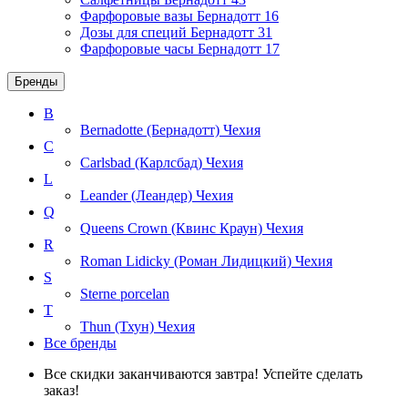
Фарфоровые вазы Бернадотт
16
Дозы для специй Бернадотт
31
Фарфоровые часы Бернадотт
17
Бренды
B
Bernadotte (Бернадотт)
Чехия
C
Carlsbad (Карлсбад)
Чехия
L
Leander (Леандер)
Чехия
Q
Queens Crown (Квинс Краун)
Чехия
R
Roman Lidicky (Роман Лидицкий)
Чехия
S
Sterne porcelan
T
Thun (Тхун)
Чехия
Все бренды
Все скидки заканчиваются завтра! Успейте сделать
заказ!