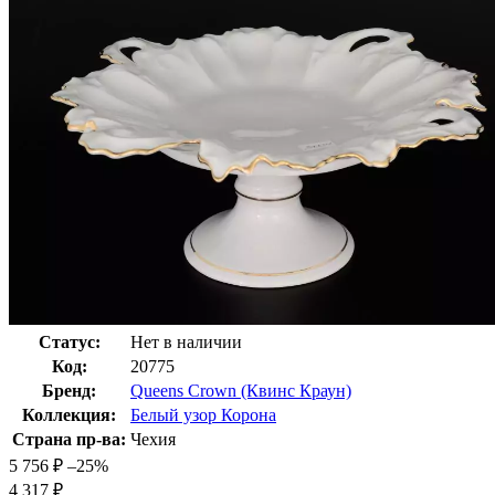
Статус:
Нет в наличии
Код:
20775
Бренд:
Queens Crown (Квинс Краун)
Коллекция:
Белый узор Корона
Страна пр-ва:
Чехия
5 756
₽
–25%
4 317
₽