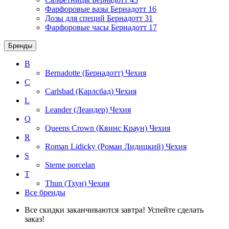
Фарфоровые вазы Бернадотт
16
Дозы для специй Бернадотт
31
Фарфоровые часы Бернадотт
17
Бренды
B
Bernadotte (Бернадотт)
Чехия
C
Carlsbad (Карлсбад)
Чехия
L
Leander (Леандер)
Чехия
Q
Queens Crown (Квинс Краун)
Чехия
R
Roman Lidicky (Роман Лидицкий)
Чехия
S
Sterne porcelan
T
Thun (Тхун)
Чехия
Все бренды
Все скидки заканчиваются завтра! Успейте сделать
заказ!