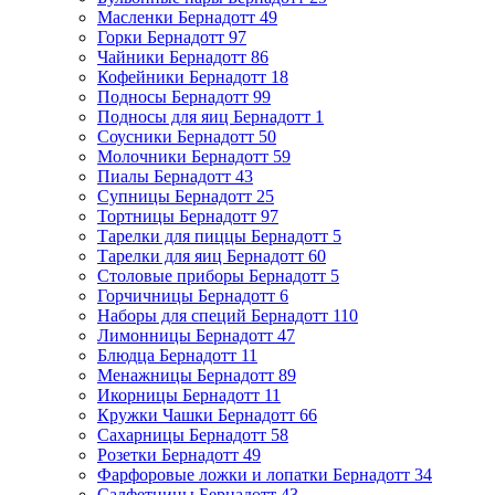
Масленки Бернадотт
49
Горки Бернадотт
97
Чайники Бернадотт
86
Кофейники Бернадотт
18
Подносы Бернадотт
99
Подносы для яиц Бернадотт
1
Соусники Бернадотт
50
Молочники Бернадотт
59
Пиалы Бернадотт
43
Супницы Бернадотт
25
Тортницы Бернадотт
97
Тарелки для пиццы Бернадотт
5
Тарелки для яиц Бернадотт
60
Столовые приборы Бернадотт
5
Горчичницы Бернадотт
6
Наборы для специй Бернадотт
110
Лимонницы Бернадотт
47
Блюдца Бернадотт
11
Менажницы Бернадотт
89
Икорницы Бернадотт
11
Кружки Чашки Бернадотт
66
Сахарницы Бернадотт
58
Розетки Бернадотт
49
Фарфоровые ложки и лопатки Бернадотт
34
Салфетницы Бернадотт
43