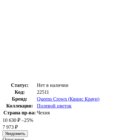
Статус:
Нет в наличии
Код:
22511
Бренд:
Queens Crown (Квинс Краун)
Коллекция:
Полевой цветок
Страна пр-ва:
Чехия
10 630
₽
–25%
7 973
₽
Уведомить
Описание