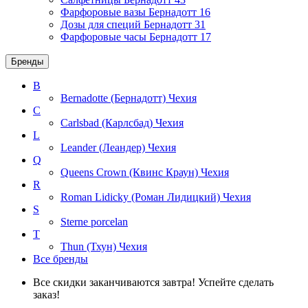
Фарфоровые вазы Бернадотт
16
Дозы для специй Бернадотт
31
Фарфоровые часы Бернадотт
17
Бренды
B
Bernadotte (Бернадотт)
Чехия
C
Carlsbad (Карлсбад)
Чехия
L
Leander (Леандер)
Чехия
Q
Queens Crown (Квинс Краун)
Чехия
R
Roman Lidicky (Роман Лидицкий)
Чехия
S
Sterne porcelan
T
Thun (Тхун)
Чехия
Все бренды
Все скидки заканчиваются завтра! Успейте сделать
заказ!