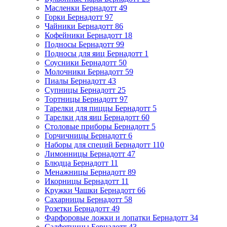
Масленки Бернадотт
49
Горки Бернадотт
97
Чайники Бернадотт
86
Кофейники Бернадотт
18
Подносы Бернадотт
99
Подносы для яиц Бернадотт
1
Соусники Бернадотт
50
Молочники Бернадотт
59
Пиалы Бернадотт
43
Супницы Бернадотт
25
Тортницы Бернадотт
97
Тарелки для пиццы Бернадотт
5
Тарелки для яиц Бернадотт
60
Столовые приборы Бернадотт
5
Горчичницы Бернадотт
6
Наборы для специй Бернадотт
110
Лимонницы Бернадотт
47
Блюдца Бернадотт
11
Менажницы Бернадотт
89
Икорницы Бернадотт
11
Кружки Чашки Бернадотт
66
Сахарницы Бернадотт
58
Розетки Бернадотт
49
Фарфоровые ложки и лопатки Бернадотт
34
Салфетницы Бернадотт
43