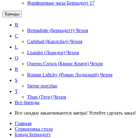
Фарфоровые часы Бернадотт
17
Бренды
B
Bernadotte (Бернадотт)
Чехия
C
Carlsbad (Карлсбад)
Чехия
L
Leander (Леандер)
Чехия
Q
Queens Crown (Квинс Краун)
Чехия
R
Roman Lidicky (Роман Лидицкий)
Чехия
S
Sterne porcelan
T
Thun (Тхун)
Чехия
Все бренды
Все скидки заканчиваются завтра! Успейте сделать заказ!
Главная
Сервировка стола
Блюда Бернадотт