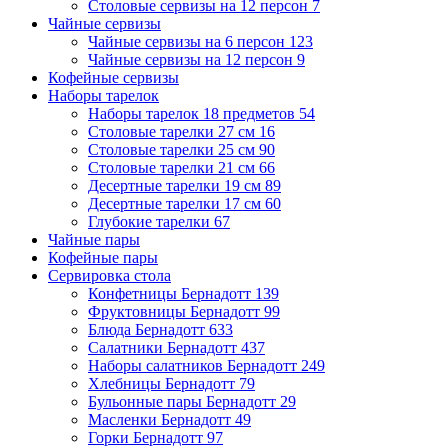
Столовые сервизы на 12 персон
7
Чайные сервизы
Чайные сервизы на 6 персон
123
Чайные сервизы на 12 персон
9
Кофейные сервизы
Наборы тарелок
Наборы тарелок 18 предметов
54
Столовые тарелки 27 см
16
Столовые тарелки 25 см
90
Столовые тарелки 21 см
66
Десертные тарелки 19 см
89
Десертные тарелки 17 см
60
Глубокие тарелки
67
Чайные пары
Кофейные пары
Сервировка стола
Конфетницы Бернадотт
139
Фруктовницы Бернадотт
99
Блюда Бернадотт
633
Салатники Бернадотт
437
Наборы салатников Бернадотт
249
Хлебницы Бернадотт
79
Бульонные пары Бернадотт
29
Масленки Бернадотт
49
Горки Бернадотт
97