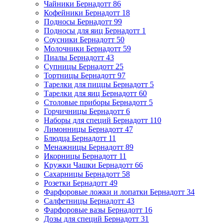
Чайники Бернадотт
86
Кофейники Бернадотт
18
Подносы Бернадотт
99
Подносы для яиц Бернадотт
1
Соусники Бернадотт
50
Молочники Бернадотт
59
Пиалы Бернадотт
43
Супницы Бернадотт
25
Тортницы Бернадотт
97
Тарелки для пиццы Бернадотт
5
Тарелки для яиц Бернадотт
60
Столовые приборы Бернадотт
5
Горчичницы Бернадотт
6
Наборы для специй Бернадотт
110
Лимонницы Бернадотт
47
Блюдца Бернадотт
11
Менажницы Бернадотт
89
Икорницы Бернадотт
11
Кружки Чашки Бернадотт
66
Сахарницы Бернадотт
58
Розетки Бернадотт
49
Фарфоровые ложки и лопатки Бернадотт
34
Салфетницы Бернадотт
43
Фарфоровые вазы Бернадотт
16
Дозы для специй Бернадотт
31