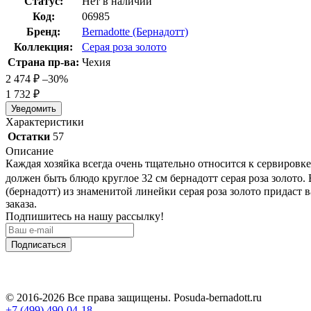
Статус:
Нет в наличии
Код:
06985
Бренд:
Bernadotte (Бернадотт)
Коллекция:
Серая роза золото
Страна пр-ва:
Чехия
2 474
₽
–30%
1 732
₽
Уведомить
Характеристики
Остатки
57
Описание
Каждая хозяйка всегда очень тщательно относится к сервировк
должен быть блюдо круглое 32 см бернадотт серая роза золото.
(бернадотт) из знаменитой линейки серая роза золото придаст
заказа.
Подпишитесь на нашу рассылку!
Подписаться
© 2016-2026 Все права защищены. Posuda-bernadott.ru
+7 (499) 490-04-18