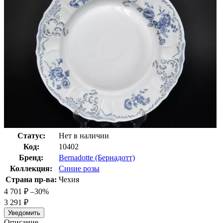
Статус:
Нет в наличии
Код:
10402
Бренд:
Bernadotte (Бернадотт)
Коллекция:
Синие розы
Страна пр-ва:
Чехия
4 701
₽
–30%
3 291
₽
Уведомить
Описание