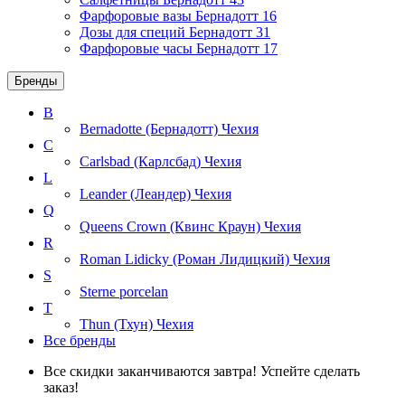
Фарфоровые вазы Бернадотт
16
Дозы для специй Бернадотт
31
Фарфоровые часы Бернадотт
17
Бренды
B
Bernadotte (Бернадотт)
Чехия
C
Carlsbad (Карлсбад)
Чехия
L
Leander (Леандер)
Чехия
Q
Queens Crown (Квинс Краун)
Чехия
R
Roman Lidicky (Роман Лидицкий)
Чехия
S
Sterne porcelan
T
Thun (Тхун)
Чехия
Все бренды
Все скидки заканчиваются завтра! Успейте сделать
заказ!