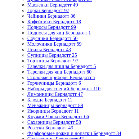
Масленки Бернадотт
49
Горки Бернадотт
97
Чайники Бернадотт
86
Кофейники Бернадотт
18
Подносы Бернадотт
99
Подносы для яиц Бернадотт
1
Соусники Бернадотт
50
Молочники Бернадотт
59
Пиалы Бернадотт
43
Супницы Бернадотт
25
Тортницы Бернадотт
97
Тарелки для пиццы Бернадотт
5
Тарелки для яиц Бернадотт
60
Столовые приборы Бернадотт
5
Горчичницы Бернадотт
6
Наборы для специй Бернадотт
110
Лимонницы Бернадотт
47
Блюдца Бернадотт
11
Менажницы Бернадотт
89
Икорницы Бернадотт
11
Кружки Чашки Бернадотт
66
Сахарницы Бернадотт
58
Розетки Бернадотт
49
Фарфоровые ложки и лопатки Бернадотт
34
Салфетницы Бернадотт
43