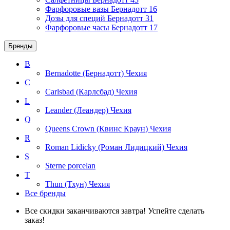
Фарфоровые вазы Бернадотт
16
Дозы для специй Бернадотт
31
Фарфоровые часы Бернадотт
17
Бренды
B
Bernadotte (Бернадотт)
Чехия
C
Carlsbad (Карлсбад)
Чехия
L
Leander (Леандер)
Чехия
Q
Queens Crown (Квинс Краун)
Чехия
R
Roman Lidicky (Роман Лидицкий)
Чехия
S
Sterne porcelan
T
Thun (Тхун)
Чехия
Все бренды
Все скидки заканчиваются завтра! Успейте сделать
заказ!