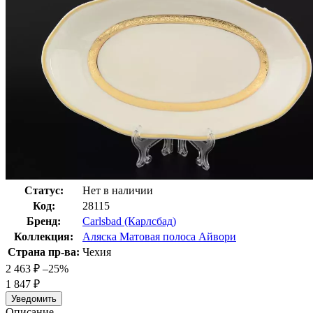
Статус:
Нет в наличии
Код:
28115
Бренд:
Carlsbad (Карлсбад)
Коллекция:
Аляска Матовая полоса Айвори
Страна пр-ва:
Чехия
2 463
₽
–25%
1 847
₽
Уведомить
Описание