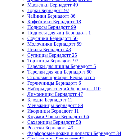
Масленки Бернадотт
49
Горки Бернадотт
97
Чайники Бернадотт
86
Кофейники Бернадотт
18
Подносы Бернадотт
99
Подносы для яиц Бернадотт
1
Соусники Бернадотт
50
Молочники Бернадотт
59
Пиалы Бернадотт
43
Супницы Бернадотт
25
Тортницы Бернадотт
97
Тарелки для пиццы Бернадотт
5
Тарелки для яиц Бернадотт
60
Столовые приборы Бернадотт
5
Горчичницы Бернадотт
6
Наборы для специй Бернадотт
110
Лимонницы Бернадотт
47
Блюдца Бернадотт
11
Менажницы Бернадотт
89
Икорницы Бернадотт
11
Кружки Чашки Бернадотт
66
Сахарницы Бернадотт
58
Розетки Бернадотт
49
Фарфоровые ложки и лопатки Бернадотт
34
Салфетницы Бернадотт
43