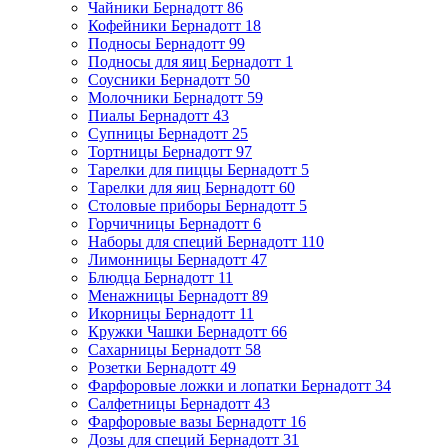
Чайники Бернадотт
86
Кофейники Бернадотт
18
Подносы Бернадотт
99
Подносы для яиц Бернадотт
1
Соусники Бернадотт
50
Молочники Бернадотт
59
Пиалы Бернадотт
43
Супницы Бернадотт
25
Тортницы Бернадотт
97
Тарелки для пиццы Бернадотт
5
Тарелки для яиц Бернадотт
60
Столовые приборы Бернадотт
5
Горчичницы Бернадотт
6
Наборы для специй Бернадотт
110
Лимонницы Бернадотт
47
Блюдца Бернадотт
11
Менажницы Бернадотт
89
Икорницы Бернадотт
11
Кружки Чашки Бернадотт
66
Сахарницы Бернадотт
58
Розетки Бернадотт
49
Фарфоровые ложки и лопатки Бернадотт
34
Салфетницы Бернадотт
43
Фарфоровые вазы Бернадотт
16
Дозы для специй Бернадотт
31