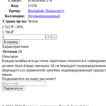
Статус:
В наличии
274
Код:
11156
Бренд:
Bernadotte (Бернадотт)
Коллекция:
Недекорированный
Страна пр-ва:
Чехия
2 522
₽
–30%
1 766
₽
+
–
В корзину
Характеристики
Остатки
20
Описание
Каждая хозяйка всегда очень тщательно относится к сервировк
должен быть блюдо овальное 34 см бернадотт недекорированны
(бернадотт) из знаменитой линейки недекорированный придаст
заказа.
Подпишитесь на нашу рассылку!
Подписаться