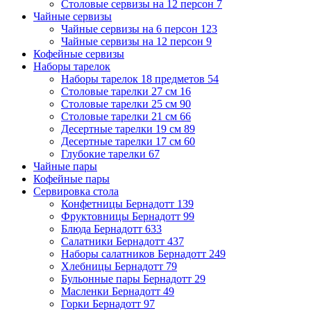
Столовые сервизы на 12 персон
7
Чайные сервизы
Чайные сервизы на 6 персон
123
Чайные сервизы на 12 персон
9
Кофейные сервизы
Наборы тарелок
Наборы тарелок 18 предметов
54
Столовые тарелки 27 см
16
Столовые тарелки 25 см
90
Столовые тарелки 21 см
66
Десертные тарелки 19 см
89
Десертные тарелки 17 см
60
Глубокие тарелки
67
Чайные пары
Кофейные пары
Сервировка стола
Конфетницы Бернадотт
139
Фруктовницы Бернадотт
99
Блюда Бернадотт
633
Салатники Бернадотт
437
Наборы салатников Бернадотт
249
Хлебницы Бернадотт
79
Бульонные пары Бернадотт
29
Масленки Бернадотт
49
Горки Бернадотт
97