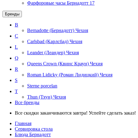
Фарфоровые часы Бернадотт
17
Бренды
B
Bernadotte (Бернадотт)
Чехия
C
Carlsbad (Карлсбад)
Чехия
L
Leander (Леандер)
Чехия
Q
Queens Crown (Квинс Краун)
Чехия
R
Roman Lidicky (Роман Лидицкий)
Чехия
S
Sterne porcelan
T
Thun (Тхун)
Чехия
Все бренды
Все скидки заканчиваются завтра! Успейте сделать заказ!
Главная
Сервировка стола
Блюда Бернадотт