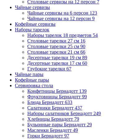
Столовые сервизы на 12 персон
7
Чайные сервизы
Чайные сервизы на 6 персон
123
Чайные сервизы на 12 персон
9
Кофейные сервизы
Наборы тарелок
Наборы тарелок 18 предметов
54
Столовые тарелки 27 см
16
Столовые тарелки 25 см
90
Столовые тарелки 21 см
66
Десертные тарелки 19 см
89
Десертные тарелки 17 см
60
Глубокие тарелки
67
Чайные пары
Кофейные пары
Сервировка стола
Конфетницы Бернадотт
139
Фруктовницы Бернадотт
99
Блюда Бернадотт
633
Салатники Бернадотт
437
Наборы салатников Бернадотт
249
Хлебницы Бернадотт
79
Бульонные пары Бернадотт
29
Масленки Бернадотт
49
Горки Бернадотт
97