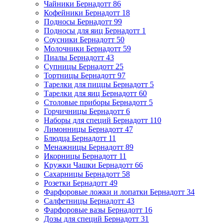
Чайники Бернадотт
86
Кофейники Бернадотт
18
Подносы Бернадотт
99
Подносы для яиц Бернадотт
1
Соусники Бернадотт
50
Молочники Бернадотт
59
Пиалы Бернадотт
43
Супницы Бернадотт
25
Тортницы Бернадотт
97
Тарелки для пиццы Бернадотт
5
Тарелки для яиц Бернадотт
60
Столовые приборы Бернадотт
5
Горчичницы Бернадотт
6
Наборы для специй Бернадотт
110
Лимонницы Бернадотт
47
Блюдца Бернадотт
11
Менажницы Бернадотт
89
Икорницы Бернадотт
11
Кружки Чашки Бернадотт
66
Сахарницы Бернадотт
58
Розетки Бернадотт
49
Фарфоровые ложки и лопатки Бернадотт
34
Салфетницы Бернадотт
43
Фарфоровые вазы Бернадотт
16
Дозы для специй Бернадотт
31