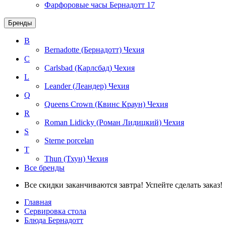
Фарфоровые часы Бернадотт
17
Бренды
B
Bernadotte (Бернадотт)
Чехия
C
Carlsbad (Карлсбад)
Чехия
L
Leander (Леандер)
Чехия
Q
Queens Crown (Квинс Краун)
Чехия
R
Roman Lidicky (Роман Лидицкий)
Чехия
S
Sterne porcelan
T
Thun (Тхун)
Чехия
Все бренды
Все скидки заканчиваются завтра! Успейте сделать заказ!
Главная
Сервировка стола
Блюда Бернадотт