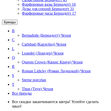
Фарфоровые вазы Бернадотт
16
Дозы для специй Бернадотт
31
Фарфоровые часы Бернадотт
17
Бренды
B
Bernadotte (Бернадотт)
Чехия
C
Carlsbad (Карлсбад)
Чехия
L
Leander (Леандер)
Чехия
Q
Queens Crown (Квинс Краун)
Чехия
R
Roman Lidicky (Роман Лидицкий)
Чехия
S
Sterne porcelan
T
Thun (Тхун)
Чехия
Все бренды
Все скидки заканчиваются завтра! Успейте сделать
заказ!