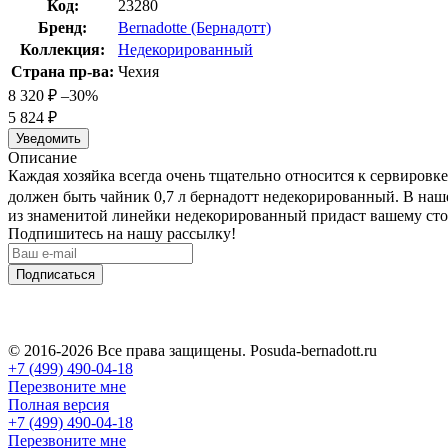
Код:
23280
Бренд:
Bernadotte (Бернадотт)
Коллекция:
Недекорированный
Страна пр-ва:
Чехия
8 320
₽
–30%
5 824
₽
Уведомить
Описание
Каждая хозяйка всегда очень тщательно относится к сервировк
должен быть чайник 0,7 л бернадотт недекорированный. В наш
из знаменитой линейки недекорированный придаст вашему стол
Подпишитесь на нашу рассылку!
Подписаться
© 2016-2026 Все права защищены. Posuda-bernadott.ru
+7 (499) 490-04-18
Перезвоните мне
Полная версия
+7 (499) 490-04-18
Перезвоните мне