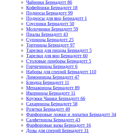
Чайники Бернадотт
86
Кофейники Бернадотт
18
Подносы Бернадотт
99
Подносы для яиц Бернадотт
1
Соусники Бернадотт
50
Молочники Бернадотт
59
Пиалы Бернадотт
43
Супницы Бернадотт
25
Тортницы Бернадотт
97
Тарелки для пиццы Бернадотт
5
Тарелки для яиц Бернадотт
60
Столовые приборы Бернадотт
5
Горчичницы Бернадотт
6
Наборы для специй Бернадотт
110
Лимонницы Бернадотт
47
Блюдца Бернадотт
11
Менажницы Бернадотт
89
Икорницы Бернадотт
11
Кружки Чашки Бернадотт
66
Сахарницы Бернадотт
58
Розетки Бернадотт
49
Фарфоровые ложки и лопатки Бернадотт
34
Салфетницы Бернадотт
43
Фарфоровые вазы Бернадотт
16
Дозы для специй Бернадотт
31