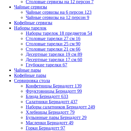
Столовые сервизы на 12 персон
7
Чайные сервизы
Чайные сервизы на 6 персон
123
Чайные сервизы на 12 персон
9
Кофейные сервизы
Наборы тарелок
Наборы тарелок 18 предметов
54
Столовые тарелки 27 см
16
Столовые тарелки 25 см
90
Столовые тарелки 21 см
66
Десертные тарелки 19 см
89
Десертные тарелки 17 см
60
Глубокие тарелки
67
Чайные пары
Кофейные пары
Сервировка стола
Конфетницы Бернадотт
139
Фруктовницы Бернадотт
99
Блюда Бернадотт
633
Салатники Бернадотт
437
Наборы салатников Бернадотт
249
Хлебницы Бернадотт
79
Бульонные пары Бернадотт
29
Масленки Бернадотт
49
Горки Бернадотт
97