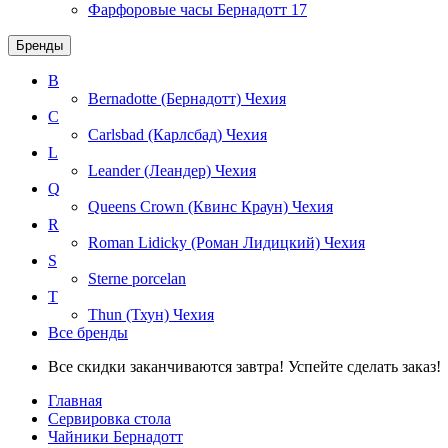
Фарфоровые часы Бернадотт
17
Бренды
B
Bernadotte (Бернадотт)
Чехия
C
Carlsbad (Карлсбад)
Чехия
L
Leander (Леандер)
Чехия
Q
Queens Crown (Квинс Краун)
Чехия
R
Roman Lidicky (Роман Лидицкий)
Чехия
S
Sterne porcelan
T
Thun (Тхун)
Чехия
Все бренды
Все скидки заканчиваются завтра! Успейте сделать заказ!
Главная
Сервировка стола
Чайники Бернадотт