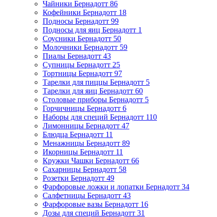
Чайники Бернадотт
86
Кофейники Бернадотт
18
Подносы Бернадотт
99
Подносы для яиц Бернадотт
1
Соусники Бернадотт
50
Молочники Бернадотт
59
Пиалы Бернадотт
43
Супницы Бернадотт
25
Тортницы Бернадотт
97
Тарелки для пиццы Бернадотт
5
Тарелки для яиц Бернадотт
60
Столовые приборы Бернадотт
5
Горчичницы Бернадотт
6
Наборы для специй Бернадотт
110
Лимонницы Бернадотт
47
Блюдца Бернадотт
11
Менажницы Бернадотт
89
Икорницы Бернадотт
11
Кружки Чашки Бернадотт
66
Сахарницы Бернадотт
58
Розетки Бернадотт
49
Фарфоровые ложки и лопатки Бернадотт
34
Салфетницы Бернадотт
43
Фарфоровые вазы Бернадотт
16
Дозы для специй Бернадотт
31