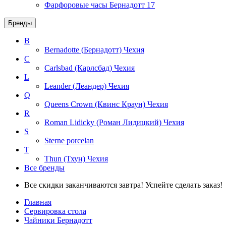
Фарфоровые часы Бернадотт
17
Бренды
B
Bernadotte (Бернадотт)
Чехия
C
Carlsbad (Карлсбад)
Чехия
L
Leander (Леандер)
Чехия
Q
Queens Crown (Квинс Краун)
Чехия
R
Roman Lidicky (Роман Лидицкий)
Чехия
S
Sterne porcelan
T
Thun (Тхун)
Чехия
Все бренды
Все скидки заканчиваются завтра! Успейте сделать заказ!
Главная
Сервировка стола
Чайники Бернадотт