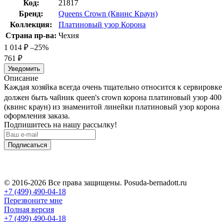
Код:
21817
Бренд:
Queens Crown (Квинс Краун)
Коллекция:
Платиновый узор Корона
Страна пр-ва:
Чехия
1 014
₽
–25%
761
₽
Уведомить
Описание
Каждая хозяйка всегда очень тщательно относится к сервировк
должен быть чайник queen's crown корона платиновый узор 400
(квинс краун) из знаменитой линейки платиновый узор корона 
оформления заказа.
Подпишитесь на нашу рассылку!
Подписаться
© 2016-2026 Все права защищены. Posuda-bernadott.ru
+7 (499) 490-04-18
Перезвоните мне
Полная версия
+7 (499) 490-04-18