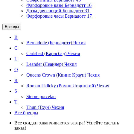
Фарфоровые вазы Бернадотт
16
Дозы для специй Бернадотт
31
Фарфоровые часы Бернадотт
17
Бренды
B
Bernadotte (Бернадотт)
Чехия
C
Carlsbad (Карлсбад)
Чехия
L
Leander (Леандер)
Чехия
Q
Queens Crown (Квинс Краун)
Чехия
R
Roman Lidicky (Роман Лидицкий)
Чехия
S
Sterne porcelan
T
Thun (Тхун)
Чехия
Все бренды
Все скидки заканчиваются завтра! Успейте сделать
заказ!