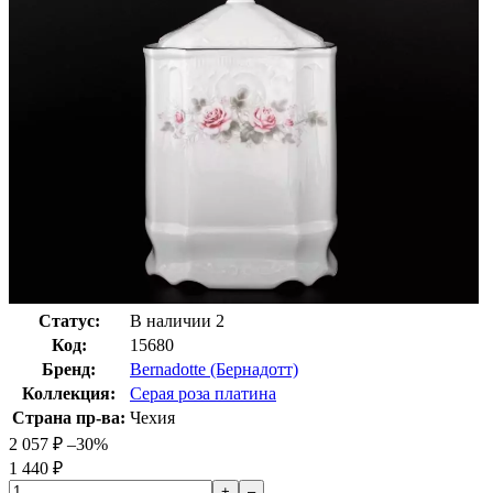
Статус:
В наличии
2
Код:
15680
Бренд:
Bernadotte (Бернадотт)
Коллекция:
Серая роза платина
Страна пр-ва:
Чехия
2 057
₽
–30%
1 440
₽
+
–