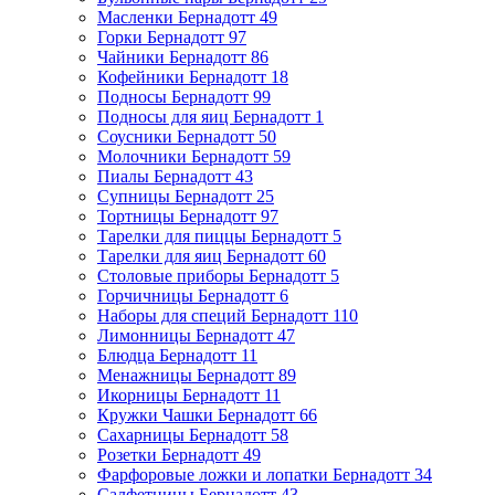
Масленки Бернадотт
49
Горки Бернадотт
97
Чайники Бернадотт
86
Кофейники Бернадотт
18
Подносы Бернадотт
99
Подносы для яиц Бернадотт
1
Соусники Бернадотт
50
Молочники Бернадотт
59
Пиалы Бернадотт
43
Супницы Бернадотт
25
Тортницы Бернадотт
97
Тарелки для пиццы Бернадотт
5
Тарелки для яиц Бернадотт
60
Столовые приборы Бернадотт
5
Горчичницы Бернадотт
6
Наборы для специй Бернадотт
110
Лимонницы Бернадотт
47
Блюдца Бернадотт
11
Менажницы Бернадотт
89
Икорницы Бернадотт
11
Кружки Чашки Бернадотт
66
Сахарницы Бернадотт
58
Розетки Бернадотт
49
Фарфоровые ложки и лопатки Бернадотт
34
Салфетницы Бернадотт
43