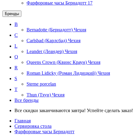
Фарфоровые часы Бернадотт
17
Бренды
B
Bernadotte (Бернадотт)
Чехия
C
Carlsbad (Карлсбад)
Чехия
L
Leander (Леандер)
Чехия
Q
Queens Crown (Квинс Краун)
Чехия
R
Roman Lidicky (Роман Лидицкий)
Чехия
S
Sterne porcelan
T
Thun (Тхун)
Чехия
Все бренды
Все скидки заканчиваются завтра! Успейте сделать заказ!
Главная
Сервировка стола
Фарфоровые часы Бернадотт