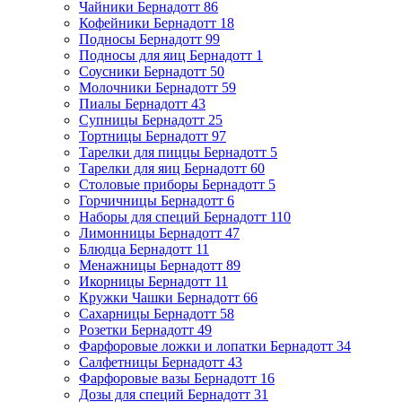
Чайники Бернадотт
86
Кофейники Бернадотт
18
Подносы Бернадотт
99
Подносы для яиц Бернадотт
1
Соусники Бернадотт
50
Молочники Бернадотт
59
Пиалы Бернадотт
43
Супницы Бернадотт
25
Тортницы Бернадотт
97
Тарелки для пиццы Бернадотт
5
Тарелки для яиц Бернадотт
60
Столовые приборы Бернадотт
5
Горчичницы Бернадотт
6
Наборы для специй Бернадотт
110
Лимонницы Бернадотт
47
Блюдца Бернадотт
11
Менажницы Бернадотт
89
Икорницы Бернадотт
11
Кружки Чашки Бернадотт
66
Сахарницы Бернадотт
58
Розетки Бернадотт
49
Фарфоровые ложки и лопатки Бернадотт
34
Салфетницы Бернадотт
43
Фарфоровые вазы Бернадотт
16
Дозы для специй Бернадотт
31