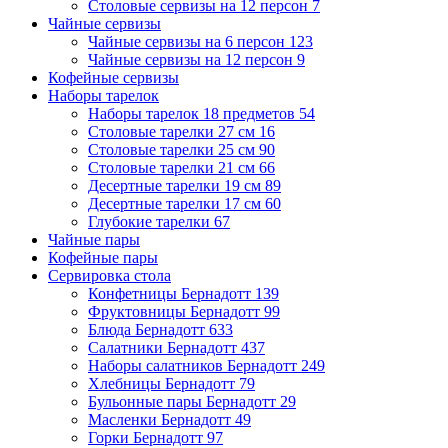
Столовые сервизы на 12 персон
7
Чайные сервизы
Чайные сервизы на 6 персон
123
Чайные сервизы на 12 персон
9
Кофейные сервизы
Наборы тарелок
Наборы тарелок 18 предметов
54
Столовые тарелки 27 см
16
Столовые тарелки 25 см
90
Столовые тарелки 21 см
66
Десертные тарелки 19 см
89
Десертные тарелки 17 см
60
Глубокие тарелки
67
Чайные пары
Кофейные пары
Сервировка стола
Конфетницы Бернадотт
139
Фруктовницы Бернадотт
99
Блюда Бернадотт
633
Салатники Бернадотт
437
Наборы салатников Бернадотт
249
Хлебницы Бернадотт
79
Бульонные пары Бернадотт
29
Масленки Бернадотт
49
Горки Бернадотт
97