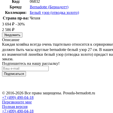
Код:
06832
Бренд:
Bernadotte (Бернадотт)
Коллекция:
Белый узор (отводка золото)
Страна пр-ва:
Чехия
3 694
₽
–30%
2 586
₽
Уведомить
Описание
Каждая хозяйка всегда очень тщательно относится к сервировк
должен быть часы круглые bernadotte белый узор 27 см. В наше
из знаменитой линейки белый узор (отводка золото) придаст в
заказа.
Подпишитесь на нашу рассылку!
Подписаться
© 2016-2026 Все права защищены. Posuda-bernadott.ru
+7 (499) 490-04-18
Перезвоните мне
Полная версия
+7 (499) 490-04-18