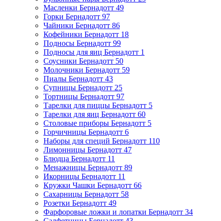
Масленки Бернадотт
49
Горки Бернадотт
97
Чайники Бернадотт
86
Кофейники Бернадотт
18
Подносы Бернадотт
99
Подносы для яиц Бернадотт
1
Соусники Бернадотт
50
Молочники Бернадотт
59
Пиалы Бернадотт
43
Супницы Бернадотт
25
Тортницы Бернадотт
97
Тарелки для пиццы Бернадотт
5
Тарелки для яиц Бернадотт
60
Столовые приборы Бернадотт
5
Горчичницы Бернадотт
6
Наборы для специй Бернадотт
110
Лимонницы Бернадотт
47
Блюдца Бернадотт
11
Менажницы Бернадотт
89
Икорницы Бернадотт
11
Кружки Чашки Бернадотт
66
Сахарницы Бернадотт
58
Розетки Бернадотт
49
Фарфоровые ложки и лопатки Бернадотт
34
Салфетницы Бернадотт
43