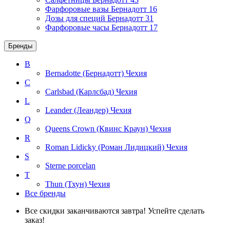
Фарфоровые вазы Бернадотт
16
Дозы для специй Бернадотт
31
Фарфоровые часы Бернадотт
17
Бренды
B
Bernadotte (Бернадотт)
Чехия
C
Carlsbad (Карлсбад)
Чехия
L
Leander (Леандер)
Чехия
Q
Queens Crown (Квинс Краун)
Чехия
R
Roman Lidicky (Роман Лидицкий)
Чехия
S
Sterne porcelan
T
Thun (Тхун)
Чехия
Все бренды
Все скидки заканчиваются завтра! Успейте сделать
заказ!