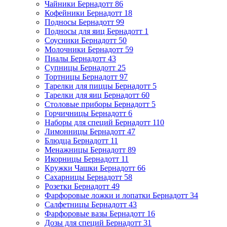
Чайники Бернадотт
86
Кофейники Бернадотт
18
Подносы Бернадотт
99
Подносы для яиц Бернадотт
1
Соусники Бернадотт
50
Молочники Бернадотт
59
Пиалы Бернадотт
43
Супницы Бернадотт
25
Тортницы Бернадотт
97
Тарелки для пиццы Бернадотт
5
Тарелки для яиц Бернадотт
60
Столовые приборы Бернадотт
5
Горчичницы Бернадотт
6
Наборы для специй Бернадотт
110
Лимонницы Бернадотт
47
Блюдца Бернадотт
11
Менажницы Бернадотт
89
Икорницы Бернадотт
11
Кружки Чашки Бернадотт
66
Сахарницы Бернадотт
58
Розетки Бернадотт
49
Фарфоровые ложки и лопатки Бернадотт
34
Салфетницы Бернадотт
43
Фарфоровые вазы Бернадотт
16
Дозы для специй Бернадотт
31