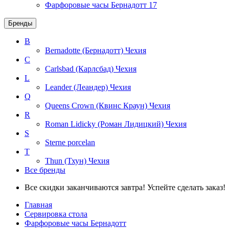
Фарфоровые часы Бернадотт
17
Бренды
B
Bernadotte (Бернадотт)
Чехия
C
Carlsbad (Карлсбад)
Чехия
L
Leander (Леандер)
Чехия
Q
Queens Crown (Квинс Краун)
Чехия
R
Roman Lidicky (Роман Лидицкий)
Чехия
S
Sterne porcelan
T
Thun (Тхун)
Чехия
Все бренды
Все скидки заканчиваются завтра! Успейте сделать заказ!
Главная
Сервировка стола
Фарфоровые часы Бернадотт