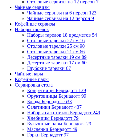
Столовые сервизы на 12 персон
7
Чайные сервизы
Чайные сервизы на 6 персон
123
Чайные сервизы на 12 персон
9
Кофейные сервизы
Наборы тарелок
Наборы тарелок 18 предметов
54
Столовые тарелки 27 см
16
Столовые тарелки 25 см
90
Столовые тарелки 21 см
66
Десертные тарелки 19 см
89
Десертные тарелки 17 см
60
Глубокие тарелки
67
Чайные пары
Кофейные пары
Сервировка стола
Конфетницы Бернадотт
139
Фруктовницы Бернадотт
99
Блюда Бернадотт
633
Салатники Бернадотт
437
Наборы салатников Бернадотт
249
Хлебницы Бернадотт
79
Бульонные пары Бернадотт
29
Масленки Бернадотт
49
Горки Бернадотт
97