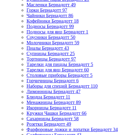
Масленки Бернадотт
49
Горки Бернадотт
97
Чайники Бернадотт
86
Кофейники Бернадотт
18
Подносы Бернадотт
99
Подносы для яиц Бернадотт
1
Соусники Бернадотт
50
Молочники Бернадотт
59
Пиалы Бернадотт
43
Супницы Бернадотт
25
Тортницы Бернадотт
97
Тарелки для пиццы Бернадотт
5
Тарелки для яиц Бернадотт
60
Столовые приборы Бернадотт
5
Горчичницы Бернадотт
6
Наборы для специй Бернадотт
110
Лимонницы Бернадотт
47
Блюдца Бернадотт
11
Менажницы Бернадотт
89
Икорницы Бернадотт
11
Кружки Чашки Бернадотт
66
Сахарницы Бернадотт
58
Розетки Бернадотт
49
Фарфоровые ложки и лопатки Бернадотт
34
Салфетницы Бернадотт
43