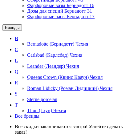
Фарфоровые вазы Бернадотт
16
Дозы для специй Бернадотт
31
Фарфоровые часы Бернадотт
17
Бренды
B
Bernadotte (Бернадотт)
Чехия
C
Carlsbad (Карлсбад)
Чехия
L
Leander (Леандер)
Чехия
Q
Queens Crown (Квинс Краун)
Чехия
R
Roman Lidicky (Роман Лидицкий)
Чехия
S
Sterne porcelan
T
Thun (Тхун)
Чехия
Все бренды
Все скидки заканчиваются завтра! Успейте сделать
заказ!