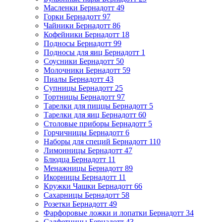
Масленки Бернадотт
49
Горки Бернадотт
97
Чайники Бернадотт
86
Кофейники Бернадотт
18
Подносы Бернадотт
99
Подносы для яиц Бернадотт
1
Соусники Бернадотт
50
Молочники Бернадотт
59
Пиалы Бернадотт
43
Супницы Бернадотт
25
Тортницы Бернадотт
97
Тарелки для пиццы Бернадотт
5
Тарелки для яиц Бернадотт
60
Столовые приборы Бернадотт
5
Горчичницы Бернадотт
6
Наборы для специй Бернадотт
110
Лимонницы Бернадотт
47
Блюдца Бернадотт
11
Менажницы Бернадотт
89
Икорницы Бернадотт
11
Кружки Чашки Бернадотт
66
Сахарницы Бернадотт
58
Розетки Бернадотт
49
Фарфоровые ложки и лопатки Бернадотт
34
Салфетницы Бернадотт
43