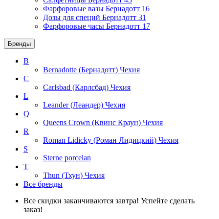
Фарфоровые вазы Бернадотт
16
Дозы для специй Бернадотт
31
Фарфоровые часы Бернадотт
17
Бренды
B
Bernadotte (Бернадотт)
Чехия
C
Carlsbad (Карлсбад)
Чехия
L
Leander (Леандер)
Чехия
Q
Queens Crown (Квинс Краун)
Чехия
R
Roman Lidicky (Роман Лидицкий)
Чехия
S
Sterne porcelan
T
Thun (Тхун)
Чехия
Все бренды
Все скидки заканчиваются завтра! Успейте сделать
заказ!