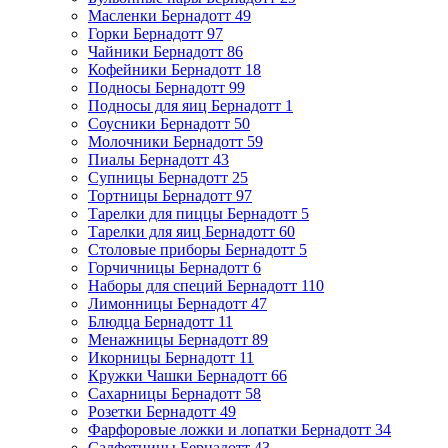
Масленки Бернадотт
49
Горки Бернадотт
97
Чайники Бернадотт
86
Кофейники Бернадотт
18
Подносы Бернадотт
99
Подносы для яиц Бернадотт
1
Соусники Бернадотт
50
Молочники Бернадотт
59
Пиалы Бернадотт
43
Супницы Бернадотт
25
Тортницы Бернадотт
97
Тарелки для пиццы Бернадотт
5
Тарелки для яиц Бернадотт
60
Столовые приборы Бернадотт
5
Горчичницы Бернадотт
6
Наборы для специй Бернадотт
110
Лимонницы Бернадотт
47
Блюдца Бернадотт
11
Менажницы Бернадотт
89
Икорницы Бернадотт
11
Кружки Чашки Бернадотт
66
Сахарницы Бернадотт
58
Розетки Бернадотт
49
Фарфоровые ложки и лопатки Бернадотт
34
Салфетницы Бернадотт
43