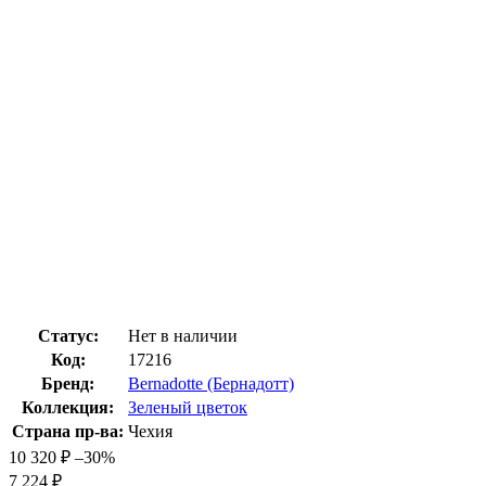
Статус:
Нет в наличии
Код:
17216
Бренд:
Bernadotte (Бернадотт)
Коллекция:
Зеленый цветок
Страна пр-ва:
Чехия
10 320
₽
–30%
7 224
₽