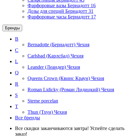
Фарфоровые вазы Бернадотт
16
Дозы для специй Бернадотт
31
Фарфоровые часы Бернадотт
17
Бренды
B
Bernadotte (Бернадотт)
Чехия
C
Carlsbad (Карлсбад)
Чехия
L
Leander (Леандер)
Чехия
Q
Queens Crown (Квинс Краун)
Чехия
R
Roman Lidicky (Роман Лидицкий)
Чехия
S
Sterne porcelan
T
Thun (Тхун)
Чехия
Все бренды
Все скидки заканчиваются завтра! Успейте сделать
заказ!