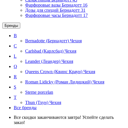
Фарфоровые вазы Бернадотт
16
Дозы для специй Бернадотт
31
Фарфоровые часы Бернадотт
17
Бренды
B
Bernadotte (Бернадотт)
Чехия
C
Carlsbad (Карлсбад)
Чехия
L
Leander (Леандер)
Чехия
Q
Queens Crown (Квинс Краун)
Чехия
R
Roman Lidicky (Роман Лидицкий)
Чехия
S
Sterne porcelan
T
Thun (Тхун)
Чехия
Все бренды
Все скидки заканчиваются завтра! Успейте сделать
заказ!