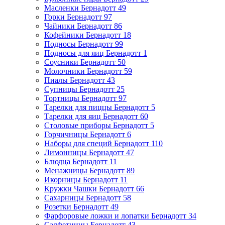
Масленки Бернадотт
49
Горки Бернадотт
97
Чайники Бернадотт
86
Кофейники Бернадотт
18
Подносы Бернадотт
99
Подносы для яиц Бернадотт
1
Соусники Бернадотт
50
Молочники Бернадотт
59
Пиалы Бернадотт
43
Супницы Бернадотт
25
Тортницы Бернадотт
97
Тарелки для пиццы Бернадотт
5
Тарелки для яиц Бернадотт
60
Столовые приборы Бернадотт
5
Горчичницы Бернадотт
6
Наборы для специй Бернадотт
110
Лимонницы Бернадотт
47
Блюдца Бернадотт
11
Менажницы Бернадотт
89
Икорницы Бернадотт
11
Кружки Чашки Бернадотт
66
Сахарницы Бернадотт
58
Розетки Бернадотт
49
Фарфоровые ложки и лопатки Бернадотт
34
Салфетницы Бернадотт
43