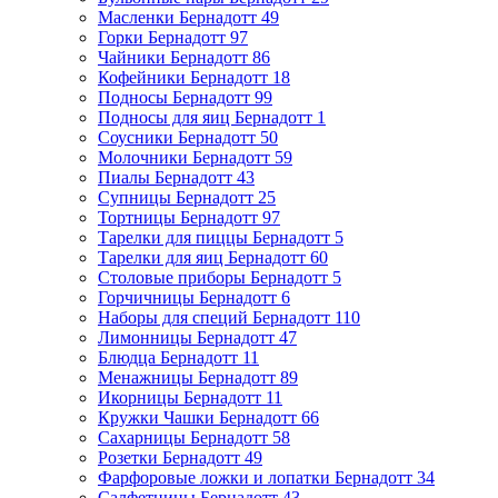
Масленки Бернадотт
49
Горки Бернадотт
97
Чайники Бернадотт
86
Кофейники Бернадотт
18
Подносы Бернадотт
99
Подносы для яиц Бернадотт
1
Соусники Бернадотт
50
Молочники Бернадотт
59
Пиалы Бернадотт
43
Супницы Бернадотт
25
Тортницы Бернадотт
97
Тарелки для пиццы Бернадотт
5
Тарелки для яиц Бернадотт
60
Столовые приборы Бернадотт
5
Горчичницы Бернадотт
6
Наборы для специй Бернадотт
110
Лимонницы Бернадотт
47
Блюдца Бернадотт
11
Менажницы Бернадотт
89
Икорницы Бернадотт
11
Кружки Чашки Бернадотт
66
Сахарницы Бернадотт
58
Розетки Бернадотт
49
Фарфоровые ложки и лопатки Бернадотт
34
Салфетницы Бернадотт
43