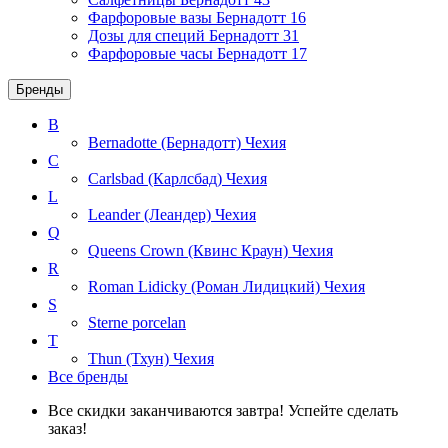
Фарфоровые вазы Бернадотт
16
Дозы для специй Бернадотт
31
Фарфоровые часы Бернадотт
17
Бренды
B
Bernadotte (Бернадотт)
Чехия
C
Carlsbad (Карлсбад)
Чехия
L
Leander (Леандер)
Чехия
Q
Queens Crown (Квинс Краун)
Чехия
R
Roman Lidicky (Роман Лидицкий)
Чехия
S
Sterne porcelan
T
Thun (Тхун)
Чехия
Все бренды
Все скидки заканчиваются завтра! Успейте сделать
заказ!