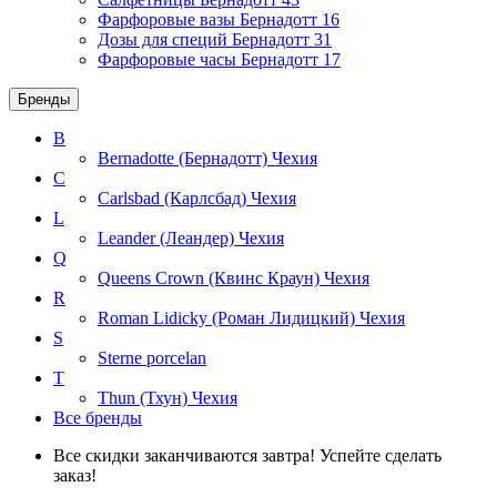
Фарфоровые вазы Бернадотт
16
Дозы для специй Бернадотт
31
Фарфоровые часы Бернадотт
17
Бренды
B
Bernadotte (Бернадотт)
Чехия
C
Carlsbad (Карлсбад)
Чехия
L
Leander (Леандер)
Чехия
Q
Queens Crown (Квинс Краун)
Чехия
R
Roman Lidicky (Роман Лидицкий)
Чехия
S
Sterne porcelan
T
Thun (Тхун)
Чехия
Все бренды
Все скидки заканчиваются завтра! Успейте сделать
заказ!