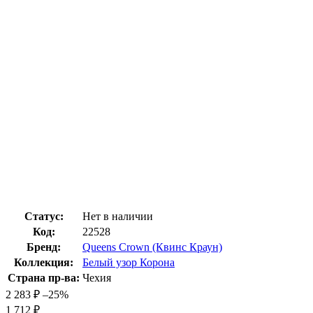
Статус:
Нет в наличии
Код:
22528
Бренд:
Queens Crown (Квинс Краун)
Коллекция:
Белый узор Корона
Страна пр-ва:
Чехия
2 283
₽
–25%
1 712
₽