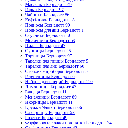
Масленки Бернадотт
49
Горки Бернадотт
97
Чайники Бернадотт
86
Кофейники Бернадотт
18
Подносы Бернадотт
99
Подносы для яиц Бернадотт
1
Соусники Бернадотт
50
Молочники Бернадотт
59
Пиалы Бернадотт
43
Супницы Бернадотт
25
Тортницы Бернадотт
97
Тарелки для пиццы Бернадотт
5
Тарелки для яиц Бернадотт
60
Столовые приборы Бернадотт
5
Горчичницы Бернадотт
6
Наборы для специй Бернадотт
110
Лимонницы Бернадотт
47
Блюдца Бернадотт
11
Менажницы Бернадотт
89
Икорницы Бернадотт
11
Кружки Чашки Бернадотт
66
Сахарницы Бернадотт
58
Розетки Бернадотт
49
Фарфоровые ложки и лопатки Бернадотт
34
Салфетницы Бернадотт
43