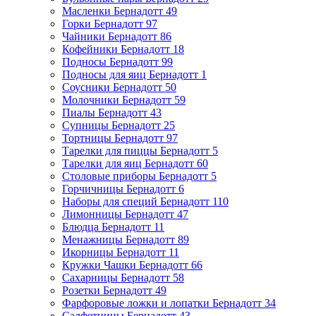
Масленки Бернадотт
49
Горки Бернадотт
97
Чайники Бернадотт
86
Кофейники Бернадотт
18
Подносы Бернадотт
99
Подносы для яиц Бернадотт
1
Соусники Бернадотт
50
Молочники Бернадотт
59
Пиалы Бернадотт
43
Супницы Бернадотт
25
Тортницы Бернадотт
97
Тарелки для пиццы Бернадотт
5
Тарелки для яиц Бернадотт
60
Столовые приборы Бернадотт
5
Горчичницы Бернадотт
6
Наборы для специй Бернадотт
110
Лимонницы Бернадотт
47
Блюдца Бернадотт
11
Менажницы Бернадотт
89
Икорницы Бернадотт
11
Кружки Чашки Бернадотт
66
Сахарницы Бернадотт
58
Розетки Бернадотт
49
Фарфоровые ложки и лопатки Бернадотт
34
Салфетницы Бернадотт
43