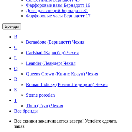
Фарфоровые вазы Бернадотт
16
Дозы для специй Бернадотт
31
Фарфоровые часы Бернадотт
17
Бренды
B
Bernadotte (Бернадотт)
Чехия
C
Carlsbad (Карлсбад)
Чехия
L
Leander (Леандер)
Чехия
Q
Queens Crown (Квинс Краун)
Чехия
R
Roman Lidicky (Роман Лидицкий)
Чехия
S
Sterne porcelan
T
Thun (Тхун)
Чехия
Все бренды
Все скидки заканчиваются завтра! Успейте сделать
заказ!