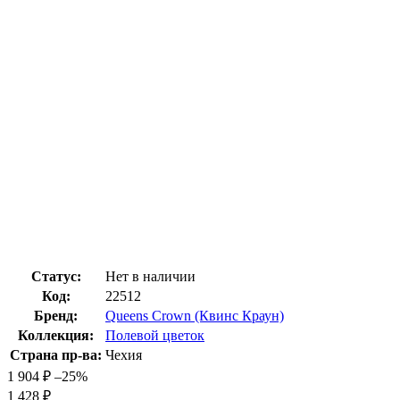
Статус:
Нет в наличии
Код:
22512
Бренд:
Queens Crown (Квинс Краун)
Коллекция:
Полевой цветок
Страна пр-ва:
Чехия
1 904
₽
–25%
1 428
₽