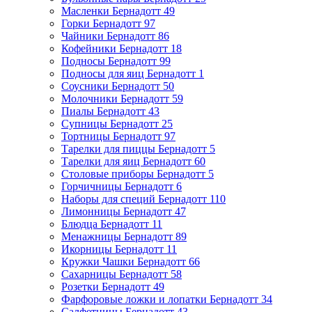
Масленки Бернадотт
49
Горки Бернадотт
97
Чайники Бернадотт
86
Кофейники Бернадотт
18
Подносы Бернадотт
99
Подносы для яиц Бернадотт
1
Соусники Бернадотт
50
Молочники Бернадотт
59
Пиалы Бернадотт
43
Супницы Бернадотт
25
Тортницы Бернадотт
97
Тарелки для пиццы Бернадотт
5
Тарелки для яиц Бернадотт
60
Столовые приборы Бернадотт
5
Горчичницы Бернадотт
6
Наборы для специй Бернадотт
110
Лимонницы Бернадотт
47
Блюдца Бернадотт
11
Менажницы Бернадотт
89
Икорницы Бернадотт
11
Кружки Чашки Бернадотт
66
Сахарницы Бернадотт
58
Розетки Бернадотт
49
Фарфоровые ложки и лопатки Бернадотт
34
Салфетницы Бернадотт
43