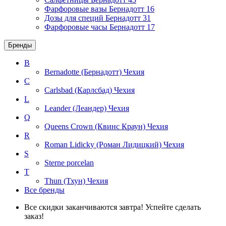
Фарфоровые вазы Бернадотт
16
Дозы для специй Бернадотт
31
Фарфоровые часы Бернадотт
17
Бренды
B
Bernadotte (Бернадотт)
Чехия
C
Carlsbad (Карлсбад)
Чехия
L
Leander (Леандер)
Чехия
Q
Queens Crown (Квинс Краун)
Чехия
R
Roman Lidicky (Роман Лидицкий)
Чехия
S
Sterne porcelan
T
Thun (Тхун)
Чехия
Все бренды
Все скидки заканчиваются завтра! Успейте сделать
заказ!