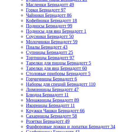
Масленки Бернадотт
49
Горки Бернадотт
97
Чайники Бернадотт
86
Кофейники Бернадотт
18
Подносы Бернадотт
99
Подносы для яиц Бернадотт
1
Соусники Бернадотт
50
Молочники Бернадотт
59
Пиалы Бернадотт
43
Супницы Бернадотт
25
Тортницы Бернадотт
97
Тарелки для пиццы Бернадотт
5
Тарелки для яиц Бернадотт
60
Столовые приборы Бернадотт
5
Горчичницы Бернадотт
6
Наборы для специй Бернадотт
110
Лимонницы Бернадотт
47
Блюдца Бернадотт
11
Менажницы Бернадотт
89
Икорницы Бернадотт
11
Кружки Чашки Бернадотт
66
Сахарницы Бернадотт
58
Розетки Бернадотт
49
Фарфоровые ложки и лопатки Бернадотт
34
Салфетницы Бернадотт
43