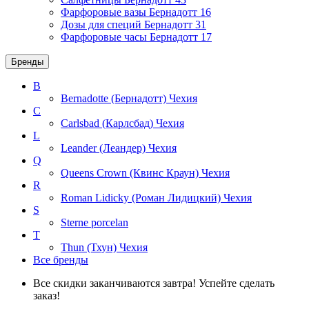
Фарфоровые вазы Бернадотт
16
Дозы для специй Бернадотт
31
Фарфоровые часы Бернадотт
17
Бренды
B
Bernadotte (Бернадотт)
Чехия
C
Carlsbad (Карлсбад)
Чехия
L
Leander (Леандер)
Чехия
Q
Queens Crown (Квинс Краун)
Чехия
R
Roman Lidicky (Роман Лидицкий)
Чехия
S
Sterne porcelan
T
Thun (Тхун)
Чехия
Все бренды
Все скидки заканчиваются завтра! Успейте сделать
заказ!