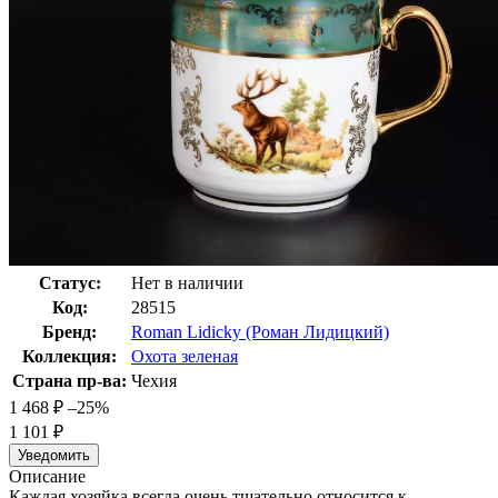
Статус:
Нет в наличии
Код:
28515
Бренд:
Roman Lidicky (Роман Лидицкий)
Коллекция:
Охота зеленая
Страна пр-ва:
Чехия
1 468
₽
–25%
1 101
₽
Уведомить
Описание
Каждая хозяйка всегда очень тщательно относится к