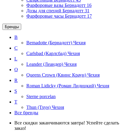
Фарфоровые вазы Бернадотт
16
Дозы для специй Бернадотт
31
Фарфоровые часы Бернадотт
17
Бренды
B
Bernadotte (Бернадотт)
Чехия
C
Carlsbad (Карлсбад)
Чехия
L
Leander (Леандер)
Чехия
Q
Queens Crown (Квинс Краун)
Чехия
R
Roman Lidicky (Роман Лидицкий)
Чехия
S
Sterne porcelan
T
Thun (Тхун)
Чехия
Все бренды
Все скидки заканчиваются завтра! Успейте сделать
заказ!