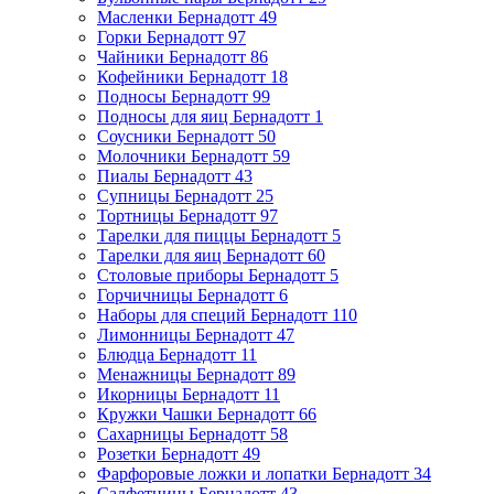
Масленки Бернадотт
49
Горки Бернадотт
97
Чайники Бернадотт
86
Кофейники Бернадотт
18
Подносы Бернадотт
99
Подносы для яиц Бернадотт
1
Соусники Бернадотт
50
Молочники Бернадотт
59
Пиалы Бернадотт
43
Супницы Бернадотт
25
Тортницы Бернадотт
97
Тарелки для пиццы Бернадотт
5
Тарелки для яиц Бернадотт
60
Столовые приборы Бернадотт
5
Горчичницы Бернадотт
6
Наборы для специй Бернадотт
110
Лимонницы Бернадотт
47
Блюдца Бернадотт
11
Менажницы Бернадотт
89
Икорницы Бернадотт
11
Кружки Чашки Бернадотт
66
Сахарницы Бернадотт
58
Розетки Бернадотт
49
Фарфоровые ложки и лопатки Бернадотт
34
Салфетницы Бернадотт
43