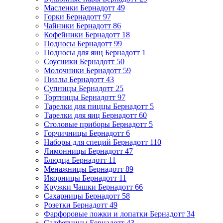
Масленки Бернадотт
49
Горки Бернадотт
97
Чайники Бернадотт
86
Кофейники Бернадотт
18
Подносы Бернадотт
99
Подносы для яиц Бернадотт
1
Соусники Бернадотт
50
Молочники Бернадотт
59
Пиалы Бернадотт
43
Супницы Бернадотт
25
Тортницы Бернадотт
97
Тарелки для пиццы Бернадотт
5
Тарелки для яиц Бернадотт
60
Столовые приборы Бернадотт
5
Горчичницы Бернадотт
6
Наборы для специй Бернадотт
110
Лимонницы Бернадотт
47
Блюдца Бернадотт
11
Менажницы Бернадотт
89
Икорницы Бернадотт
11
Кружки Чашки Бернадотт
66
Сахарницы Бернадотт
58
Розетки Бернадотт
49
Фарфоровые ложки и лопатки Бернадотт
34
Салфетницы Бернадотт
43