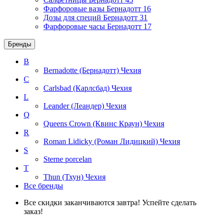
Фарфоровые вазы Бернадотт
16
Дозы для специй Бернадотт
31
Фарфоровые часы Бернадотт
17
Бренды
B
Bernadotte (Бернадотт)
Чехия
C
Carlsbad (Карлсбад)
Чехия
L
Leander (Леандер)
Чехия
Q
Queens Crown (Квинс Краун)
Чехия
R
Roman Lidicky (Роман Лидицкий)
Чехия
S
Sterne porcelan
T
Thun (Тхун)
Чехия
Все бренды
Все скидки заканчиваются завтра! Успейте сделать
заказ!