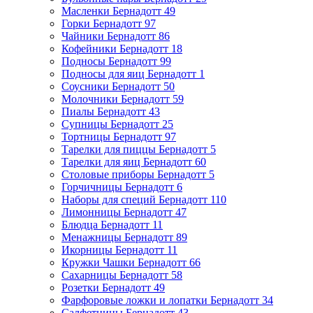
Масленки Бернадотт
49
Горки Бернадотт
97
Чайники Бернадотт
86
Кофейники Бернадотт
18
Подносы Бернадотт
99
Подносы для яиц Бернадотт
1
Соусники Бернадотт
50
Молочники Бернадотт
59
Пиалы Бернадотт
43
Супницы Бернадотт
25
Тортницы Бернадотт
97
Тарелки для пиццы Бернадотт
5
Тарелки для яиц Бернадотт
60
Столовые приборы Бернадотт
5
Горчичницы Бернадотт
6
Наборы для специй Бернадотт
110
Лимонницы Бернадотт
47
Блюдца Бернадотт
11
Менажницы Бернадотт
89
Икорницы Бернадотт
11
Кружки Чашки Бернадотт
66
Сахарницы Бернадотт
58
Розетки Бернадотт
49
Фарфоровые ложки и лопатки Бернадотт
34
Салфетницы Бернадотт
43