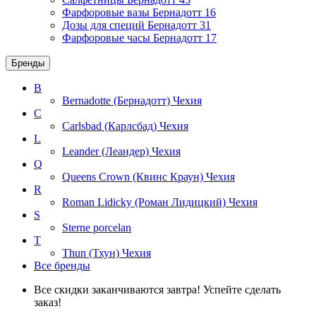
Фарфоровые вазы Бернадотт
16
Дозы для специй Бернадотт
31
Фарфоровые часы Бернадотт
17
Бренды
B
Bernadotte (Бернадотт)
Чехия
C
Carlsbad (Карлсбад)
Чехия
L
Leander (Леандер)
Чехия
Q
Queens Crown (Квинс Краун)
Чехия
R
Roman Lidicky (Роман Лидицкий)
Чехия
S
Sterne porcelan
T
Thun (Тхун)
Чехия
Все бренды
Все скидки заканчиваются завтра! Успейте сделать
заказ!