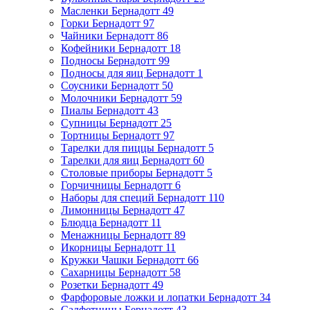
Масленки Бернадотт
49
Горки Бернадотт
97
Чайники Бернадотт
86
Кофейники Бернадотт
18
Подносы Бернадотт
99
Подносы для яиц Бернадотт
1
Соусники Бернадотт
50
Молочники Бернадотт
59
Пиалы Бернадотт
43
Супницы Бернадотт
25
Тортницы Бернадотт
97
Тарелки для пиццы Бернадотт
5
Тарелки для яиц Бернадотт
60
Столовые приборы Бернадотт
5
Горчичницы Бернадотт
6
Наборы для специй Бернадотт
110
Лимонницы Бернадотт
47
Блюдца Бернадотт
11
Менажницы Бернадотт
89
Икорницы Бернадотт
11
Кружки Чашки Бернадотт
66
Сахарницы Бернадотт
58
Розетки Бернадотт
49
Фарфоровые ложки и лопатки Бернадотт
34
Салфетницы Бернадотт
43