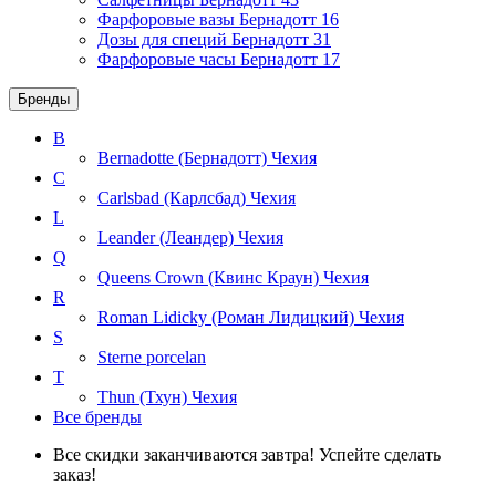
Фарфоровые вазы Бернадотт
16
Дозы для специй Бернадотт
31
Фарфоровые часы Бернадотт
17
Бренды
B
Bernadotte (Бернадотт)
Чехия
C
Carlsbad (Карлсбад)
Чехия
L
Leander (Леандер)
Чехия
Q
Queens Crown (Квинс Краун)
Чехия
R
Roman Lidicky (Роман Лидицкий)
Чехия
S
Sterne porcelan
T
Thun (Тхун)
Чехия
Все бренды
Все скидки заканчиваются завтра! Успейте сделать
заказ!