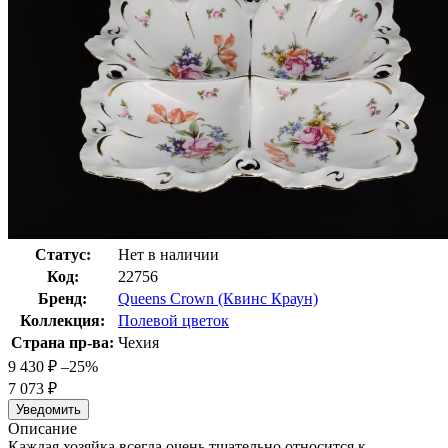
Статус:
Нет в наличии
Код:
22756
Бренд:
Queens Crown (Квинс Краун)
Коллекция:
Полевой цветок
Страна пр-ва:
Чехия
9 430
₽
–25%
7 073
₽
Уведомить
Описание
Каждая хозяйка всегда очень тщательно относится к