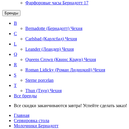
Фарфоровые часы Бернадотт
17
Бренды
B
Bernadotte (Бернадотт)
Чехия
C
Carlsbad (Карлсбад)
Чехия
L
Leander (Леандер)
Чехия
Q
Queens Crown (Квинс Краун)
Чехия
R
Roman Lidicky (Роман Лидицкий)
Чехия
S
Sterne porcelan
T
Thun (Тхун)
Чехия
Все бренды
Все скидки заканчиваются завтра! Успейте сделать заказ!
Главная
Сервировка стола
Молочники Бернадотт