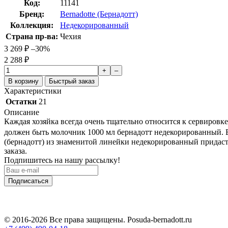
Код:
11141
Бренд:
Bernadotte (Бернадотт)
Коллекция:
Недекорированный
Страна пр-ва:
Чехия
3 269
₽
–30%
2 288
₽
+
–
В корзину
Быстрый заказ
Характеристики
Остатки
21
Описание
Каждая хозяйка всегда очень тщательно относится к сервировк
должен быть молочник 1000 мл бернадотт недекорированный. В
(бернадотт) из знаменитой линейки недекорированный придаст
заказа.
Подпишитесь на нашу рассылку!
Подписаться
© 2016-2026 Все права защищены. Posuda-bernadott.ru