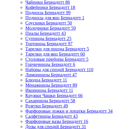
Чайники Бернадотт
86
Кофейники Бернадотт
18
Подносы Бернадотт
99
Подносы для яиц Бернадотт
1
Соусники Бернадотт
50
Молочники Бернадотт
59
Пиалы Бернадотт
43
Супницы Бернадотт
25
Тортницы Бернадотт
97
Тарелки для пиццы Бернадотт
5
Тарелки для яиц Бернадотт
60
Столовые приборы Бернадотт
5
Горчичницы Бернадотт
6
Наборы для специй Бернадотт
110
Лимонницы Бернадотт
47
Блюдца Бернадотт
11
Менажницы Бернадотт
89
Икорницы Бернадотт
11
Кружки Чашки Бернадотт
66
Сахарницы Бернадотт
58
Розетки Бернадотт
49
Фарфоровые ложки и лопатки Бернадотт
34
Салфетницы Бернадотт
43
Фарфоровые вазы Бернадотт
16
Дозы для специй Бернадотт
31