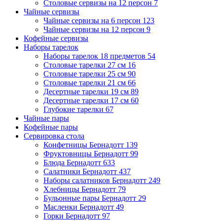
Столовые сервизы на 12 персон
7
Чайные сервизы
Чайные сервизы на 6 персон
123
Чайные сервизы на 12 персон
9
Кофейные сервизы
Наборы тарелок
Наборы тарелок 18 предметов
54
Столовые тарелки 27 см
16
Столовые тарелки 25 см
90
Столовые тарелки 21 см
66
Десертные тарелки 19 см
89
Десертные тарелки 17 см
60
Глубокие тарелки
67
Чайные пары
Кофейные пары
Сервировка стола
Конфетницы Бернадотт
139
Фруктовницы Бернадотт
99
Блюда Бернадотт
633
Салатники Бернадотт
437
Наборы салатников Бернадотт
249
Хлебницы Бернадотт
79
Бульонные пары Бернадотт
29
Масленки Бернадотт
49
Горки Бернадотт
97