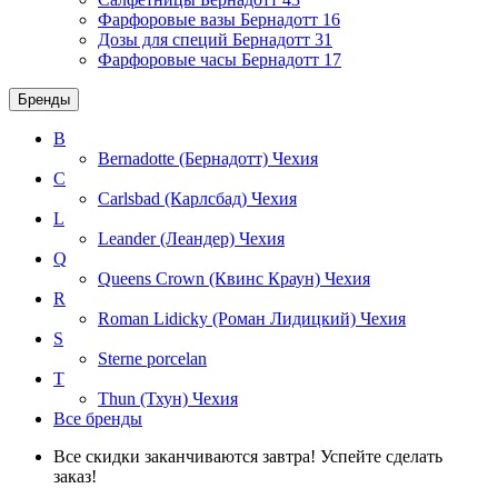
Фарфоровые вазы Бернадотт
16
Дозы для специй Бернадотт
31
Фарфоровые часы Бернадотт
17
Бренды
B
Bernadotte (Бернадотт)
Чехия
C
Carlsbad (Карлсбад)
Чехия
L
Leander (Леандер)
Чехия
Q
Queens Crown (Квинс Краун)
Чехия
R
Roman Lidicky (Роман Лидицкий)
Чехия
S
Sterne porcelan
T
Thun (Тхун)
Чехия
Все бренды
Все скидки заканчиваются завтра! Успейте сделать
заказ!