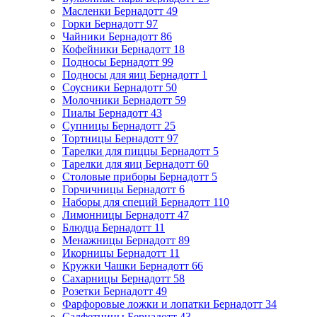
Масленки Бернадотт
49
Горки Бернадотт
97
Чайники Бернадотт
86
Кофейники Бернадотт
18
Подносы Бернадотт
99
Подносы для яиц Бернадотт
1
Соусники Бернадотт
50
Молочники Бернадотт
59
Пиалы Бернадотт
43
Супницы Бернадотт
25
Тортницы Бернадотт
97
Тарелки для пиццы Бернадотт
5
Тарелки для яиц Бернадотт
60
Столовые приборы Бернадотт
5
Горчичницы Бернадотт
6
Наборы для специй Бернадотт
110
Лимонницы Бернадотт
47
Блюдца Бернадотт
11
Менажницы Бернадотт
89
Икорницы Бернадотт
11
Кружки Чашки Бернадотт
66
Сахарницы Бернадотт
58
Розетки Бернадотт
49
Фарфоровые ложки и лопатки Бернадотт
34
Салфетницы Бернадотт
43