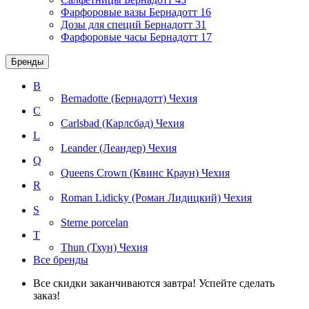
Фарфоровые вазы Бернадотт
16
Дозы для специй Бернадотт
31
Фарфоровые часы Бернадотт
17
Бренды
B
Bernadotte (Бернадотт)
Чехия
C
Carlsbad (Карлсбад)
Чехия
L
Leander (Леандер)
Чехия
Q
Queens Crown (Квинс Краун)
Чехия
R
Roman Lidicky (Роман Лидицкий)
Чехия
S
Sterne porcelan
T
Thun (Тхун)
Чехия
Все бренды
Все скидки заканчиваются завтра! Успейте сделать
заказ!